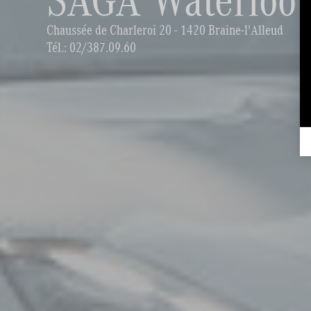
Chaussée de Charleroi 20 - 1420 Braine-l'Alleud
Tél.:
02/387.09.60