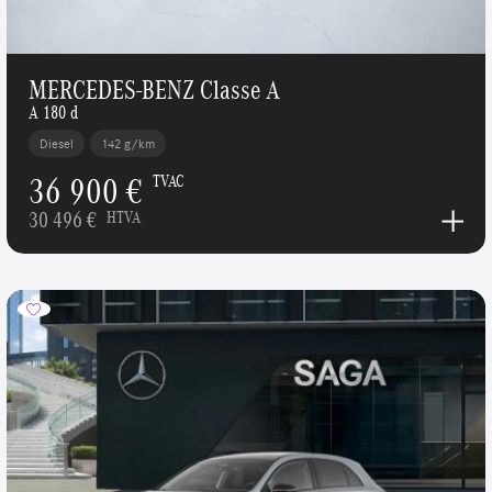
MERCEDES-BENZ Classe A
A 180 d
Diesel
142 g/km
36 900 €
TVAC
30 496 €
HTVA