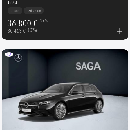
180 d
Diesel
136 g/km
36 800 €
TVAC
30 413 €
HTVA