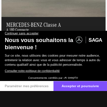
MERCEDES-BENZ Classe A
A 180 Compacte
Essence
141 g/km
39 000 €
TVAC
32 231 €
HTVA