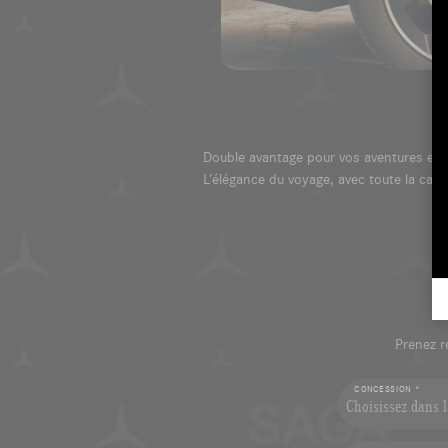
Double avantage pour vos aventures estiv
L’élégance du voyage, avec toute la cap
Prenez r
CONCESSION *
Choisissez dans la