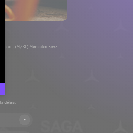
res de toit (M/XL) Mercedes-Benz.
s délais.