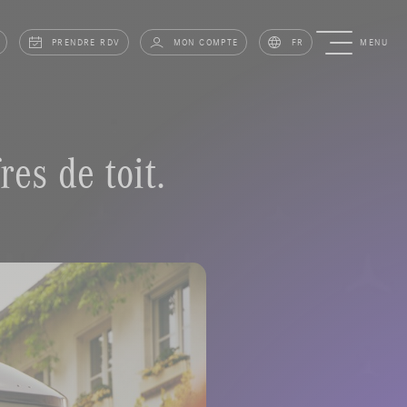
PRENDRE RDV
MON COMPTE
FR
MENU
res de toit.