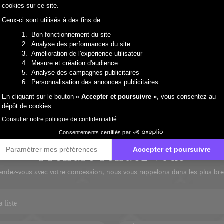
ales ! Bénéficiez de 30 % de réduction sur les barres de toit et les coff
acité de chargement dont vous avez besoin.
Prendre rendez-vous
Prendre rendez-vous
endez-vous avec votre concession, nous vous rappelons dans les plus bref
 liste