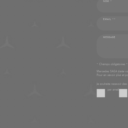
NOM *
EMAIL **
MESSAGE
* Champs obligatoires *
Mercedes SAGA traite v
Pour en savoir plus et p
Je souhaite recevoir d
par email