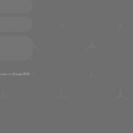
ciétés du
Groupe RCM
.