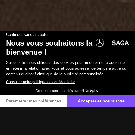
ACCUEIL
MODÈLES DE VOITURES
CLASSE S BERLINE
Classe S Berline
Le futur vous appartient.
Réserver un essai
Classe S Berline