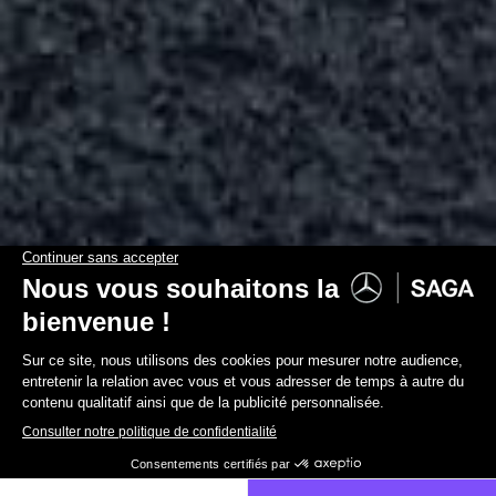
ACCUEIL
MODÈLES DE VOITURES
NOUVELLE CLASSE T.
Classe T
La réalité, augmentée.
Réserver un essai