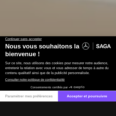
ACCUEIL
MODÈLES DE VOITURES
SMART #1
Smart #1
Créez un avenir meilleur
Réserver un essai