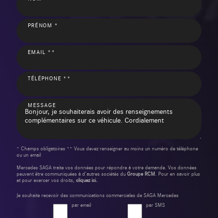
PRÉNOM *
EMAIL **
TÉLÉPHONE **
MESSAGE
* Champs obligatoires ** Vous devez renseigner au moins un numéro de téléphone
ou un email
Mercedes SAGA traite vos données pour répondre à votre demande. Vos données
peuvent être communiquées à d’autres sociétés du
Groupe RCM
. Pour en savoir plus
et pour exercer vos droits,
cliquez ici.
Je souhaite recevoir des communications commerciales de SAGA Mercedes
par email
par SMS