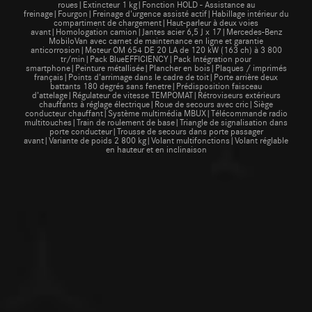
roues|Extincteur 1 kg|Fonction HOLD - Assistance au
freinage|Fourgon|Freinage d'urgence assisté actif|Habillage intérieur du
compartiment de chargement|Haut-parleur à deux voies
avant|Homologation camion|Jantes acier 6,5 J x 17|Mercedes-Benz
MobiloVan avec carnet de maintenance en ligne et garantie
anticorrosion|Moteur OM 654 DE 20 LA de 120 kW (163 ch) à 3 800
tr/min|Pack BlueEFFICIENCY|Pack Intégration pour
smartphone|Peinture métallisée|Plancher en bois|Plaques / imprimés
français|Points d'arrimage dans le cadre de toit|Porte arrière deux
battants 180 degrés sans fenetre|Prédisposition faisceau
d’attelage|Régulateur de vitesse TEMPOMAT|Rétroviseurs extérieurs
chauffants à réglage électrique|Roue de secours avec cric|Siège
conducteur chauffant|Système multimédia MBUX|Télécommande radio
multitouches|Train de roulement de base|Triangle de signalisation dans
porte conducteur|Trousse de secours dans porte passager
avant|Variante de poids 2 800 kg|Volant multifonctions|Volant réglable
en hauteur et en inclinaison