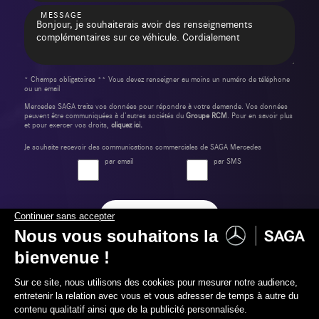
MESSAGE
* Champs obligatoires ** Vous devez renseigner au moins un numéro de téléphone
ou un email
Mercedes SAGA traite vos données pour répondre à votre demande. Vos données
peuvent être communiquées à d’autres sociétés du
Groupe RCM
. Pour en savoir plus
et pour exercer vos droits,
cliquez ici.
Je souhaite recevoir des communications commerciales de SAGA Mercedes
par email
par SMS
Envoyer ma demande
Label Certified et Garanties