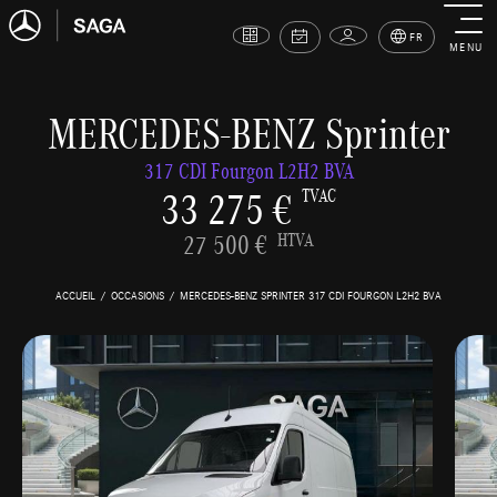
FR
MENU
MERCEDES-BENZ Sprinter
317 CDI Fourgon L2H2 BVA
33 275 €
TVAC
27 500 €
HTVA
ACCUEIL
OCCASIONS
MERCEDES-BENZ SPRINTER 317 CDI FOURGON L2H2 BVA