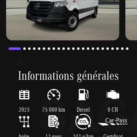
Informations générales
2023
75 000 km
Diesel
0 CH
boîte
12 mois
242 g/km
Certificat