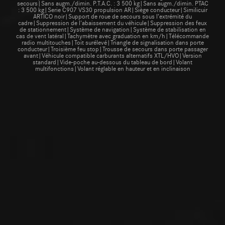
secours|Sans augm./dimin. P.T.A.C. : 3 500 kg|Sans augm./dimin. PTAC
: 3 500 kg|Serie C907 VS30 propulsion AR|Siège conducteur|Similicuir
ARTICO noir|Support de roue de secours sous l’extrémité du
cadre|Suppression de l'abaissement du véhicule|Suppression des feux
de stationnement|Système de navigation|Système de stabilisation en
cas de vent latéral|Tachymètre avec graduation en km/h|Télécommande
radio multitouches|Toit surélevé|Triangle de signalisation dans porte
conducteur|Troisième feu stop|Trousse de secours dans porte passager
avant|Véhicule compatible carburants alternatifs XTL/HVO|Version
standard|Vide-poche au-dessous du tableau de bord|Volant
multifonctions|Volant réglable en hauteur et en inclinaison