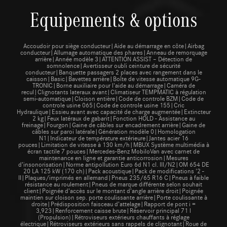
Equipements & options
Accoudoir pour siège conducteur|Aide au démarrage en côte|Airbag
conducteur|Allumage automatique des phares|Anneau de remorquage
arrière|Année modèle 3|ATTENTION ASSIST – Détection de
somnolence|Avertisseur oubli ceinture de sécurité
conducteur|Banquette passagers 2 places avec rangement dans le
caisson|Basic|Bavettes arrière|Boîte de vitesse automatique 9G-
TRONIC|Borne auxiliaire pour l'aide au démarrage|Caméra de
recul|Clignotants lateraux avant|Climatiseur TEMPMATIC à régulation
semi-automatique|Cloison entière|Code de controle BZM|Code de
controle usine 065|Code de controle usine 155|Cric
Hydraulique|Essieu avant avec capacité de charge augmentée|Extincteur
2 kg|Feux latéraux de gabarit|Fonction HOLD - Assistance au
freinage|Fourgon|Gaine de câbles sur encadrement arrière|Gaine de
câbles sur paroi latérale|Génération modèle 0|Homologation
N1|Indicateur de température extérieure|Jantes acier 16
pouces|Limitation de vitesse à 130 km/h|MBUX Système multimédia à
écran tactile 7 pouces|Mercedes-Benz MobiloVan avec carnet de
maintenance en ligne et garantie anticorrosion|Mesures
d’insonorisation|Norme antipollution Euro 6d N1 cl. III/N2|OM 654 DE
20 LA 125 kW (170 ch)|Pack acoustique|Pack de modifications '2 -
II|Plaques/imprimés en allemand|Pneus 235/65 R16 C|Pneus à faible
résistance au roulement|Pneus de marque différente selon souhait
client|Poignée d’accès sur le montant d’angle arrière droit|Poignée
maintien sur cloison sep. porte coulissante arrière|Porte coulissante à
droite|Prédisposition faisceau d’attelage|Rapport de pont i =
3,923|Renforcement caisse brute|Réservoir principal 71 l
(Propulsion)|Rétroviseurs extérieurs chauffants à réglage
électrique|Rétroviseurs extérieurs sans rappels de clignotant|Roue de