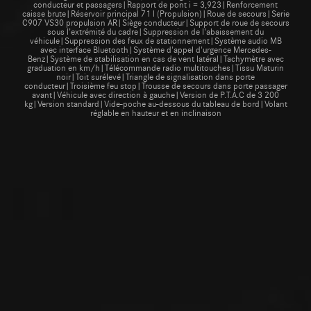
conducteur et passagers|Rapport de pont i = 3,923|Renforcement
caisse brute|Réservoir principal 71 l (Propulsion)|Roue de secours|Serie
C907 VS30 propulsion AR|Siège conducteur|Support de roue de secours
sous l’extrémité du cadre|Suppression de l'abaissement du
véhicule|Suppression des feux de stationnement|Système audio MB
avec interface Bluetooth|Système d'appel d'urgence Mercedes-
Benz|Système de stabilisation en cas de vent latéral|Tachymètre avec
graduation en km/h|Télécommande radio multitouches|Tissu Maturin
noir|Toit surélevé|Triangle de signalisation dans porte
conducteur|Troisième feu stop|Trousse de secours dans porte passager
avant|Véhicule avec direction à gauche|Version de P.T.A.C de 3 200
kg|Version standard|Vide-poche au-dessous du tableau de bord|Volant
réglable en hauteur et en inclinaison