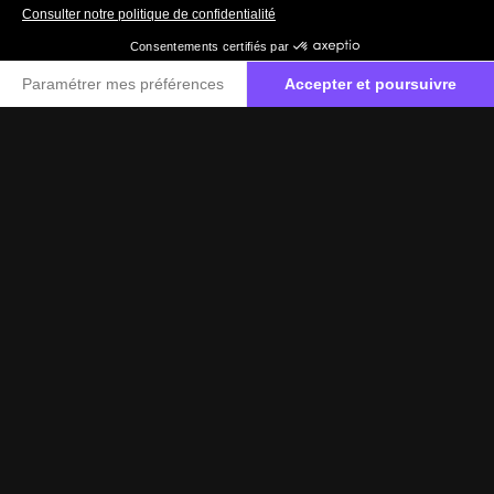
019511574
Contactez-nous
Label Certified
Le label Mercedes-Benz Certified vous propose
des voitures d’occasion de haute qualité.