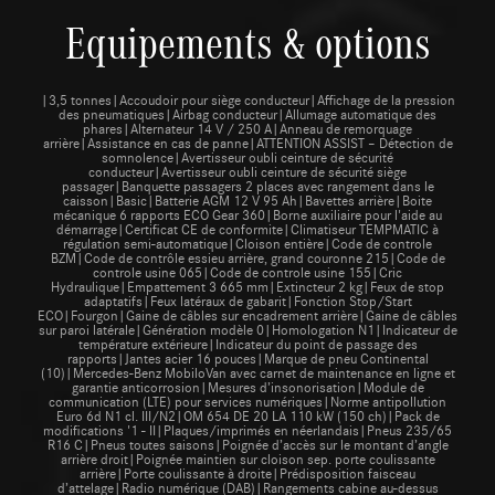
Equipements & options
|3,5 tonnes|Accoudoir pour siège conducteur|Affichage de la pression
des pneumatiques|Airbag conducteur|Allumage automatique des
phares|Alternateur 14 V / 250 A|Anneau de remorquage
arrière|Assistance en cas de panne|ATTENTION ASSIST – Détection de
somnolence|Avertisseur oubli ceinture de sécurité
conducteur|Avertisseur oubli ceinture de sécurité siège
passager|Banquette passagers 2 places avec rangement dans le
caisson|Basic|Batterie AGM 12 V 95 Ah|Bavettes arrière|Boite
mécanique 6 rapports ECO Gear 360|Borne auxiliaire pour l'aide au
démarrage|Certificat CE de conformite|Climatiseur TEMPMATIC à
régulation semi-automatique|Cloison entière|Code de controle
BZM|Code de contrôle essieu arrière, grand couronne 215|Code de
controle usine 065|Code de controle usine 155|Cric
Hydraulique|Empattement 3 665 mm|Extincteur 2 kg|Feux de stop
adaptatifs|Feux latéraux de gabarit|Fonction Stop/Start
ECO|Fourgon|Gaine de câbles sur encadrement arrière|Gaine de câbles
sur paroi latérale|Génération modèle 0|Homologation N1|Indicateur de
température extérieure|Indicateur du point de passage des
rapports|Jantes acier 16 pouces|Marque de pneu Continental
(10)|Mercedes-Benz MobiloVan avec carnet de maintenance en ligne et
garantie anticorrosion|Mesures d’insonorisation|Module de
communication (LTE) pour services numériques|Norme antipollution
Euro 6d N1 cl. III/N2|OM 654 DE 20 LA 110 kW (150 ch)|Pack de
modifications '1 - II|Plaques/imprimés en néerlandais|Pneus 235/65
R16 C|Pneus toutes saisons|Poignée d’accès sur le montant d’angle
arrière droit|Poignée maintien sur cloison sep. porte coulissante
arrière|Porte coulissante à droite|Prédisposition faisceau
d’attelage|Radio numérique (DAB)|Rangements cabine au-dessus