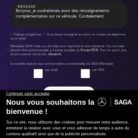
MESSAGE
* Champs obligatoires ** Vous devez renseigner au moins un numéro de téléphone
ou un email
Mercedes SAGA traite vos données pour répondre à votre demande. Vos données
peuvent être communiquées à d’autres sociétés du
Groupe RCM
. Pour en savoir plus
et pour exercer vos droits,
cliquez ici.
Je souhaite recevoir des communications commerciales de SAGA Mercedes
par email
par SMS
Envoyer ma demande
Label Certified et Garanties