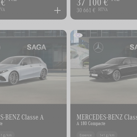
 €
37 100 €
30 661 €
TVA
HTVA
-BENZ Classe A
MERCEDES-BENZ Clas
te
A 180 Compacte
41 g/km
Essence
141 g/km