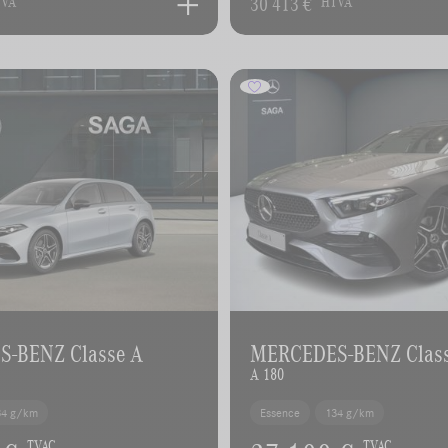
30 413 €
TVA
HTVA
-BENZ Classe A
MERCEDES-BENZ Clas
A 180
34 g/km
Essence
134 g/km
TVAC
TVAC