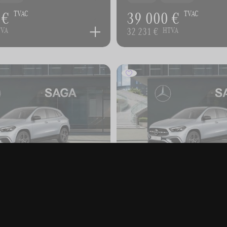
 €
39 000 €
TVAC
TVAC
32 231 €
TVA
HTVA
S-BENZ GLA
MERCEDES-BENZ GLA
180