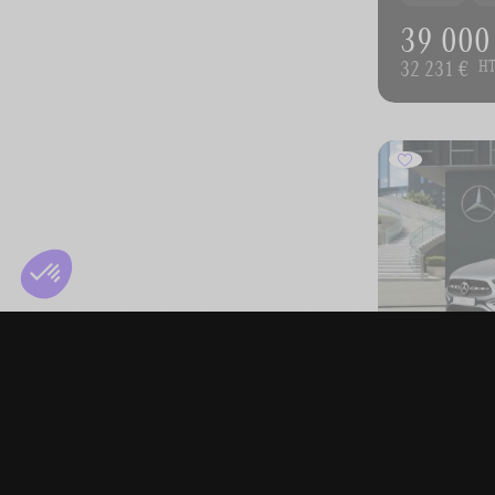
39 000
32 231 €
H
MERCEDE
180