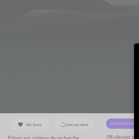
MERCEDES-BENZ
Mes favoris
Créer une alerte
298 véhicules en 
Filtrez vos critères de recherche