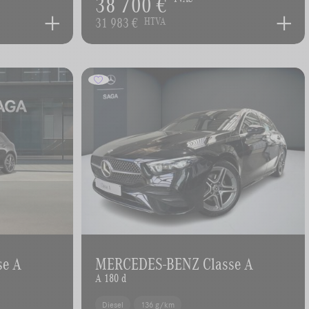
38 700 €
31 983 €
HTVA
se A
MERCEDES-BENZ Classe A
A 180 d
Diesel
136 g/km