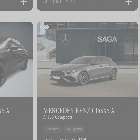
30 496 €
HTVA
se A
MERCEDES-BENZ Classe A
A 180 Compacte
Essence
140 g/km
TVAC