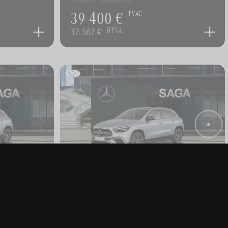
39 400 €
TVAC
32 562 €
HTVA
MERCEDES-BENZ GLA 180
Star Edition