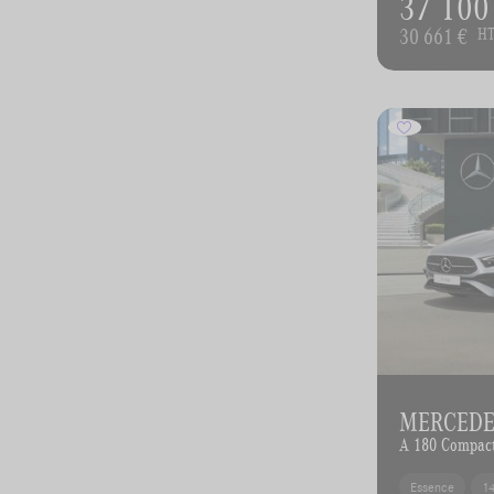
37 100
30 661 €
H
MERCEDES
A 180 Compac
Essence
1