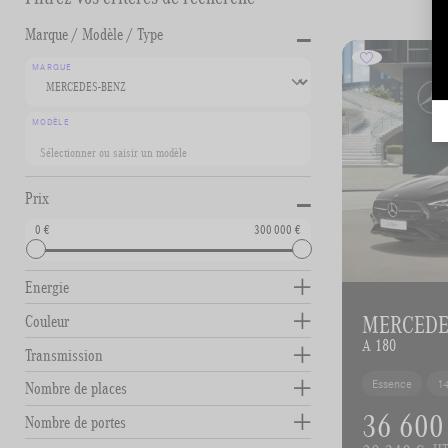
-
Marque / Modèle / Type
MARQUE
MODÈLE
-
Prix
0
300 000
Energie
MERCEDES
Couleur
A 180
Transmission
Essence
1
Nombre de places
36 600
Nombre de portes