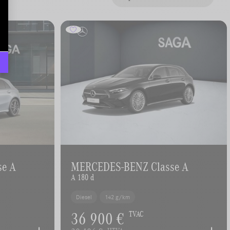
se A
MERCEDES-BENZ Classe A
A 180 d
Diesel
142 g/km
36 900 €
TVAC