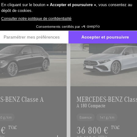
-BENZ Classe A
MERCEDES-BENZ Clas
A 180 Compacte
40 g/km
Essence
141 g/km
 €
36 800 €
TVAC
TVAC