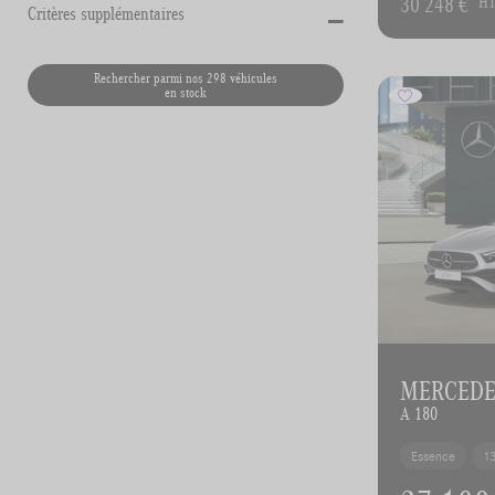
-
30 248 €
H
Critères supplémentaires
Rechercher parmi nos 298 véhicules
en stock
MERCEDES
A 180
Essence
1