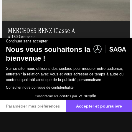
MERCEDES-BENZ Classe A
A 180 Compacte
Essence
141 g/km
39 000 €
TVAC
32 231 €
HTVA