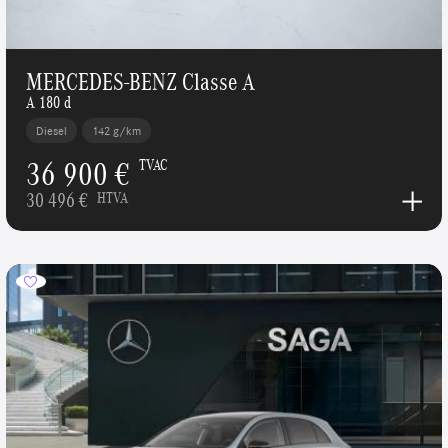
MERCEDES-BENZ Classe A
A 180 d
Diesel
142 g/km
36 900 €
TVAC
30 496 €
HTVA