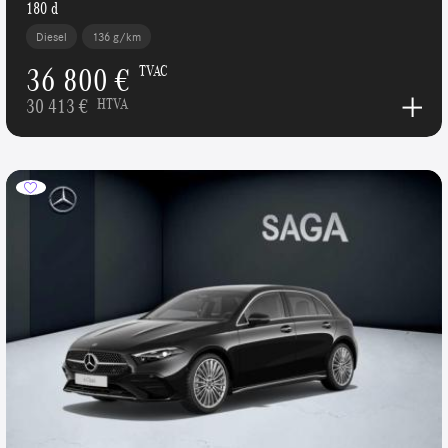
180 d
Diesel
136 g/km
36 800 €
TVAC
30 413 €
HTVA