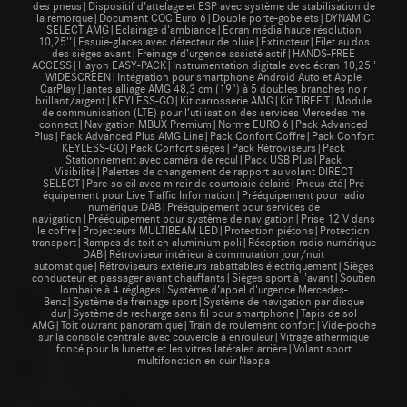
des pneus|Dispositif d'attelage et ESP avec système de stabilisation de
la remorque|Document COC Euro 6|Double porte-gobelets|DYNAMIC
SELECT AMG|Eclairage d'ambiance|Ecran média haute résolution
10,25''|Essuie-glaces avec détecteur de pluie|Extincteur|Filet au dos
des sièges avant|Freinage d’urgence assisté actif|HANDS-FREE
ACCESS|Hayon EASY-PACK|Instrumentation digitale avec écran 10,25''
WIDESCREEN|Intégration pour smartphone Android Auto et Apple
CarPlay|Jantes alliage AMG 48,3 cm (19") à 5 doubles branches noir
brillant/argent|KEYLESS-GO|Kit carrosserie AMG|Kit TIREFIT|Module
de communication (LTE) pour l’utilisation des services Mercedes me
connect|Navigation MBUX Premium|Norme EURO 6|Pack Advanced
Plus|Pack Advanced Plus AMG Line|Pack Confort Coffre|Pack Confort
KEYLESS-GO|Pack Confort sièges|Pack Rétroviseurs|Pack
Stationnement avec caméra de recul|Pack USB Plus|Pack
Visibilité|Palettes de changement de rapport au volant DIRECT
SELECT|Pare-soleil avec miroir de courtoisie éclairé|Pneus été|Pré
équipement pour Live Traffic Information|Prééquipement pour radio
numérique DAB|Prééquipement pour services de
navigation|Prééquipement pour système de navigation|Prise 12 V dans
le coffre|Projecteurs MULTIBEAM LED|Protection piétons|Protection
transport|Rampes de toit en aluminium poli|Réception radio numérique
DAB|Rétroviseur intérieur à commutation jour/nuit
automatique|Rétroviseurs extérieurs rabattables électriquement|Sièges
conducteur et passager avant chauffants|Sièges sport à l'avant|Soutien
lombaire à 4 réglages|Système d'appel d'urgence Mercedes-
Benz|Système de freinage sport|Système de navigation par disque
dur|Système de recharge sans fil pour smartphone|Tapis de sol
AMG|Toit ouvrant panoramique|Train de roulement confort|Vide-poche
sur la console centrale avec couvercle à enrouleur|Vitrage athermique
foncé pour la lunette et les vitres latérales arrière|Volant sport
multifonction en cuir Nappa