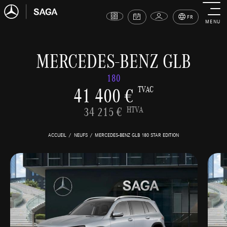
FR
MENU
MERCEDES-BENZ GLB
180
41 400 €
TVAC
34 215 €
HTVA
ACCUEIL
NEUFS
MERCEDES-BENZ GLB 180 STAR EDITION