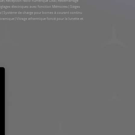
ique|Réception radio numérique DAB|Redémarrage
églages électriques avec fonction Mémoires|Sièges
nz|Système de charge pour bornes à courant continu
amique|Vitrage athermique foncé pour la lunette et