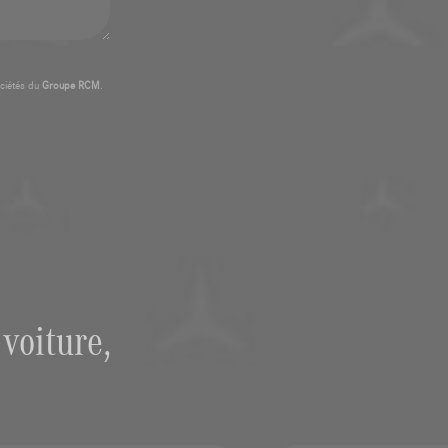
ciétés du
Groupe RCM
.
voiture,