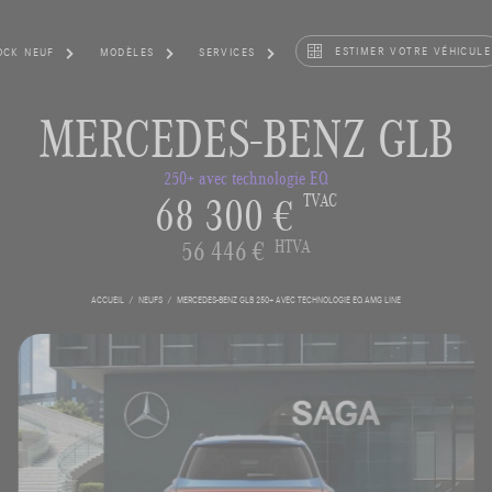
ESTIMER VOTRE VÉHICULE
OCK NEUF
MODÈLES
SERVICES
MERCEDES-BENZ GLB
250+ avec technologie EQ
68 300 €
TVAC
56 446 €
HTVA
ACCUEIL
NEUFS
MERCEDES-BENZ GLB 250+ AVEC TECHNOLOGIE EQ AMG LINE