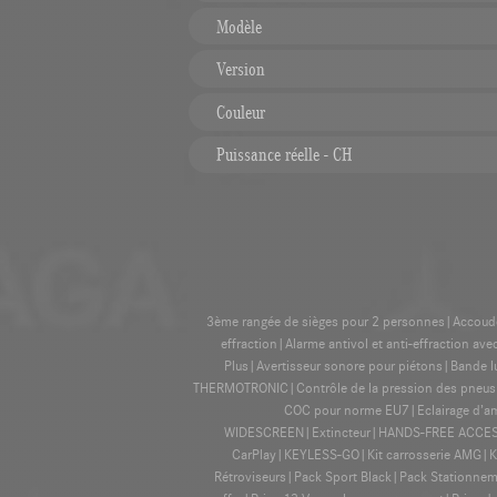
Modèle
Version
Couleur
Puissance réelle - CH
3ème rangée de sièges pour 2 personnes|Accoudoir 
effraction|Alarme antivol et anti-effraction a
Plus|Avertisseur sonore pour piétons|Bande l
THERMOTRONIC|Contrôle de la pression des pneus|Dé
COC pour norme EU7|Eclairage d’amb
WIDESCREEN|Extincteur|HANDS-FREE ACCESS|H
CarPlay|KEYLESS-GO|Kit carrosserie AMG|K
Rétroviseurs|Pack Sport Black|Pack Stationneme