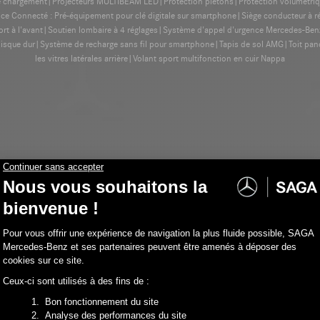
e de chargement|Projecteurs MULTIBEAM LED|Protection piétons|Protection volumétr
ce Connecté : Pré-équipement pour clé digitale sur smartphone|Siège conducteur à r
ort à l'avant|Soutien lombaire à 4 réglages|Système d'appel d'urgence Mercedes-Be
sque dur|Système de recharge sans fil pour smartphone|Tapis de sol AMG|Toit panor
les vitres latérales arrière|Volant sport multifonction en cuir Nappa