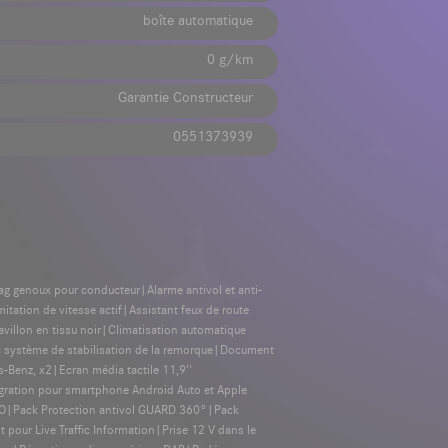
boîte automatique
0 g/km
Garantie Constructeur
0551373939
bag genoux pour conducteur|Alarme antivol et anti-
tation de vitesse actif|Assistant feux de route
illon en tissu noir|Climatisation automatique
c système de stabilisation de la remorque|Document
Benz, x2|Ecran média tactile 11,9''
tion pour smartphone Android Auto et Apple
O|Pack Protection antivol GUARD 360°|Pack
our Live Traffic Information|Prise 12 V dans le