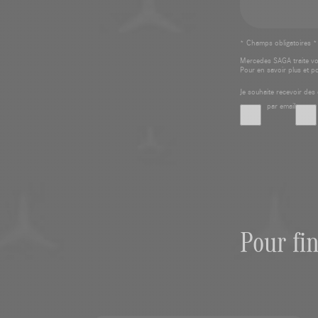
* Champs obligatoires *
Mercedes SAGA traite v
Pour en savoir plus et p
Je souhaite recevoir d
par email
Pour fi