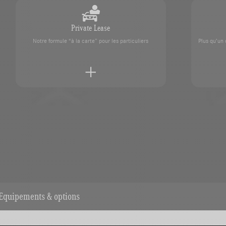
Private Lease
Notre formule “à la carte” pour les particuliers
Plus qu’un
Prendre rendez-vous
 nos experts
Contactez votre concession SAG
Equipements & options