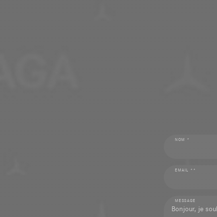
NOM *
EMAIL **
MESSAGE