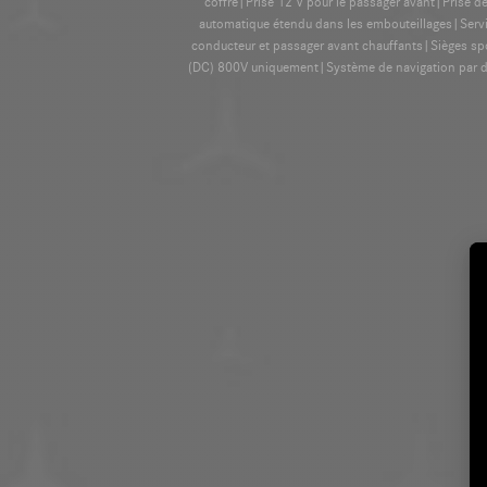
coffre|Prise 12 V pour le passager avant|Pris
automatique étendu dans les embouteillages|Servi
conducteur et passager avant chauffants|Sièges sp
(DC) 800V uniquement|Système de navigation par di