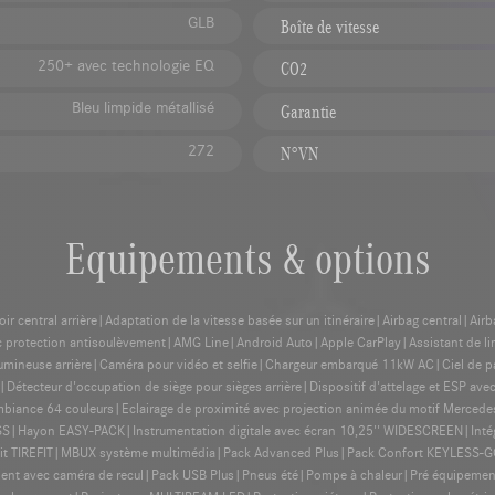
GLB
Boîte de vitesse
250+ avec technologie EQ
CO2
Bleu limpide métallisé
Garantie
272
N°VN
Equipements & options
central arrière|Adaptation de la vitesse basée sur un itinéraire|Airbag central|Air
vec protection antisoulèvement|AMG Line|Android Auto|Apple CarPlay|Assistant de limi
umineuse arrière|Caméra pour vidéo et selfie|Chargeur embarqué 11kW AC|Ciel de pav
tecteur d'occupation de siège pour sièges arrière|Dispositif d'attelage et ESP ave
iance 64 couleurs|Eclairage de proximité avec projection animée du motif Mercedes-
ayon EASY-PACK|Instrumentation digitale avec écran 10,25'' WIDESCREEN|Intégra
it TIREFIT|MBUX système multimédia|Pack Advanced Plus|Pack Confort KEYLESS-G
nt avec caméra de recul|Pack USB Plus|Pneus été|Pompe à chaleur|Pré équipement p