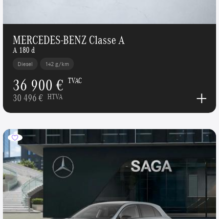
MERCEDES-BENZ Classe A
A 180 d
Diesel
142 g/km
36 900 €
TVAC
30 496 €
HTVA