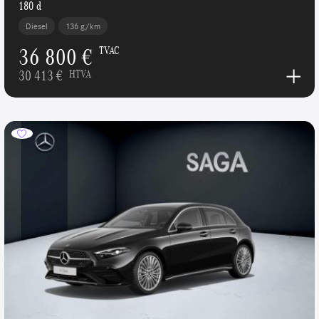
180 d
Diesel
136 g/km
36 800 €
TVAC
30 413 €
HTVA