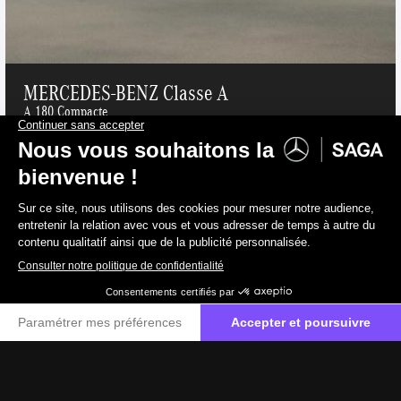
MERCEDES-BENZ Classe A
A 180 Compacte
Essence
141 g/km
39 000 €
TVAC
32 231 €
HTVA