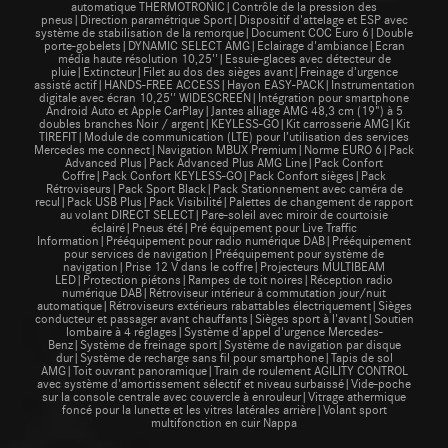
automatique THERMOTRONIC|Contrôle de la pression des
pneus|Direction paramétrique Sport|Dispositif d'attelage et ESP avec
système de stabilisation de la remorque|Document COC Euro 6|Double
porte-gobelets|DYNAMIC SELECT AMG|Eclairage d'ambiance|Ecran
média haute résolution 10,25''|Essuie-glaces avec détecteur de
pluie|Extincteur|Filet au dos des sièges avant|Freinage d’urgence
assisté actif|HANDS-FREE ACCESS|Hayon EASY-PACK|Instrumentation
digitale avec écran 10,25'' WIDESCREEN|Intégration pour smartphone
Android Auto et Apple CarPlay|Jantes alliage AMG 48,3 cm (19") à 5
doubles branches Noir / argent|KEYLESS-GO|Kit carrosserie AMG|Kit
TIREFIT|Module de communication (LTE) pour l’utilisation des services
Mercedes me connect|Navigation MBUX Premium|Norme EURO 6|Pack
Advanced Plus|Pack Advanced Plus AMG Line|Pack Confort
Coffre|Pack Confort KEYLESS-GO|Pack Confort sièges|Pack
Rétroviseurs|Pack Sport Black|Pack Stationnement avec caméra de
recul|Pack USB Plus|Pack Visibilité|Palettes de changement de rapport
au volant DIRECT SELECT|Pare-soleil avec miroir de courtoisie
éclairé|Pneus été|Pré équipement pour Live Traffic
Information|Prééquipement pour radio numérique DAB|Prééquipement
pour services de navigation|Prééquipement pour système de
navigation|Prise 12 V dans le coffre|Projecteurs MULTIBEAM
LED|Protection piétons|Rampes de toit noires|Réception radio
numérique DAB|Rétroviseur intérieur à commutation jour/nuit
automatique|Rétroviseurs extérieurs rabattables électriquement|Sièges
conducteur et passager avant chauffants|Sièges sport à l'avant|Soutien
lombaire à 4 réglages|Système d'appel d'urgence Mercedes-
Benz|Système de freinage sport|Système de navigation par disque
dur|Système de recharge sans fil pour smartphone|Tapis de sol
AMG|Toit ouvrant panoramique|Train de roulement AGILITY CONTROL
avec système d'amortissement sélectif et niveau surbaissé|Vide-poche
sur la console centrale avec couvercle à enrouleur|Vitrage athermique
foncé pour la lunette et les vitres latérales arrière|Volant sport
multifonction en cuir Nappa