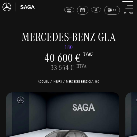
FR
MENU
MERCEDES-BENZ GLA
180
40 600 €
TVAC
33 554 €
HTVA
ACCUEIL
NEUFS
MERCEDES-BENZ GLA 180