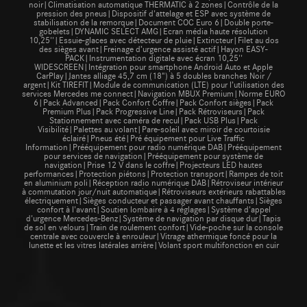
noir|Climatisation automatique THERMATIC à 2 zones|Contrôle de la
pression des pneus|Dispositif d'attelage et ESP avec système de
stabilisation de la remorque|Document COC Euro 6|Double porte-
gobelets|DYNAMIC SELECT AMG|Ecran média haute résolution
10,25''|Essuie-glaces avec détecteur de pluie|Extincteur|Filet au dos
des sièges avant|Freinage d’urgence assisté actif|Hayon EASY-
PACK|Instrumentation digitale avec écran 10,25''
WIDESCREEN|Intégration pour smartphone Android Auto et Apple
CarPlay|Jantes alliage 45,7 cm (18") à 5 doubles branches Noir /
argent|Kit TIREFIT|Module de communication (LTE) pour l’utilisation des
services Mercedes me connect|Navigation MBUX Premium|Norme EURO
6|Pack Advanced|Pack Confort Coffre|Pack Confort sièges|Pack
Premium Plus|Pack Progressive Line|Pack Rétroviseurs|Pack
Stationnement avec caméra de recul|Pack USB Plus|Pack
Visibilité|Palettes au volant|Pare-soleil avec miroir de courtoisie
éclairé|Pneus été|Pré équipement pour Live Traffic
Information|Prééquipement pour radio numérique DAB|Prééquipement
pour services de navigation|Prééquipement pour système de
navigation|Prise 12 V dans le coffre|Projecteurs LED hautes
performances|Protection piétons|Protection transport|Rampes de toit
en aluminium poli|Réception radio numérique DAB|Rétroviseur intérieur
à commutation jour/nuit automatique|Rétroviseurs extérieurs rabattables
électriquement|Sièges conducteur et passager avant chauffants|Sièges
confort à l'avant|Soutien lombaire à 4 réglages|Système d'appel
d'urgence Mercedes-Benz|Système de navigation par disque dur|Tapis
de sol en velours|Train de roulement confort|Vide-poche sur la console
centrale avec couvercle à enrouleur|Vitrage athermique foncé pour la
lunette et les vitres latérales arrière|Volant sport multifonction en cuir