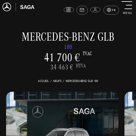
FR
MENU
MERCEDES-BENZ GLB
180
41 700 €
TVAC
34 463 €
HTVA
ACCUEIL
NEUFS
MERCEDES-BENZ GLB 180