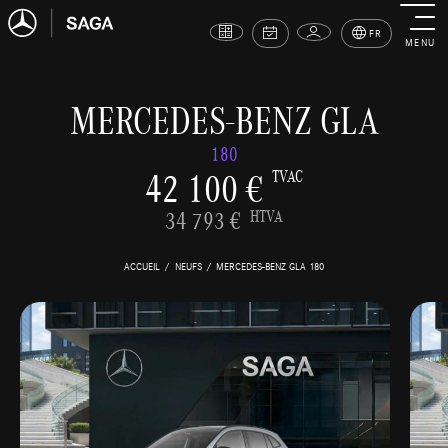
FR
MENU
MERCEDES-BENZ GLA
180
42 100 €
TVAC
34 793 €
HTVA
ACCUEIL
NEUFS
MERCEDES-BENZ GLA 180