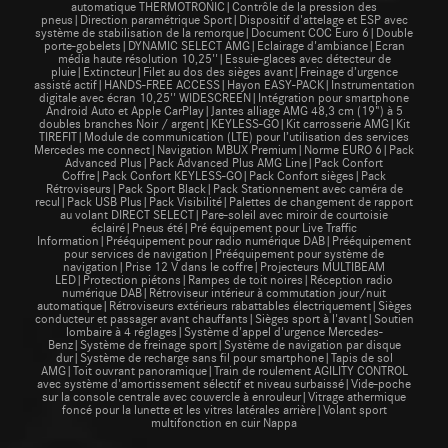
automatique THERMOTRONIC|Contrôle de la pression des
pneus|Direction paramétrique Sport|Dispositif d'attelage et ESP avec
système de stabilisation de la remorque|Document COC Euro 6|Double
porte-gobelets|DYNAMIC SELECT AMG|Eclairage d'ambiance|Ecran
média haute résolution 10,25''|Essuie-glaces avec détecteur de
pluie|Extincteur|Filet au dos des sièges avant|Freinage d’urgence
assisté actif|HANDS-FREE ACCESS|Hayon EASY-PACK|Instrumentation
digitale avec écran 10,25'' WIDESCREEN|Intégration pour smartphone
Android Auto et Apple CarPlay|Jantes alliage AMG 48,3 cm (19") à 5
doubles branches Noir / argent|KEYLESS-GO|Kit carrosserie AMG|Kit
TIREFIT|Module de communication (LTE) pour l’utilisation des services
Mercedes me connect|Navigation MBUX Premium|Norme EURO 6|Pack
Advanced Plus|Pack Advanced Plus AMG Line|Pack Confort
Coffre|Pack Confort KEYLESS-GO|Pack Confort sièges|Pack
Rétroviseurs|Pack Sport Black|Pack Stationnement avec caméra de
recul|Pack USB Plus|Pack Visibilité|Palettes de changement de rapport
au volant DIRECT SELECT|Pare-soleil avec miroir de courtoisie
éclairé|Pneus été|Pré équipement pour Live Traffic
Information|Prééquipement pour radio numérique DAB|Prééquipement
pour services de navigation|Prééquipement pour système de
navigation|Prise 12 V dans le coffre|Projecteurs MULTIBEAM
LED|Protection piétons|Rampes de toit noires|Réception radio
numérique DAB|Rétroviseur intérieur à commutation jour/nuit
automatique|Rétroviseurs extérieurs rabattables électriquement|Sièges
conducteur et passager avant chauffants|Sièges sport à l'avant|Soutien
lombaire à 4 réglages|Système d'appel d'urgence Mercedes-
Benz|Système de freinage sport|Système de navigation par disque
dur|Système de recharge sans fil pour smartphone|Tapis de sol
AMG|Toit ouvrant panoramique|Train de roulement AGILITY CONTROL
avec système d'amortissement sélectif et niveau surbaissé|Vide-poche
sur la console centrale avec couvercle à enrouleur|Vitrage athermique
foncé pour la lunette et les vitres latérales arrière|Volant sport
multifonction en cuir Nappa