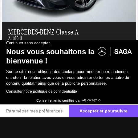
MERCEDES-BENZ Classe A
A 180 d
Diesel
136 g/km
39 400 €
TVAC
32 562 €
HTVA