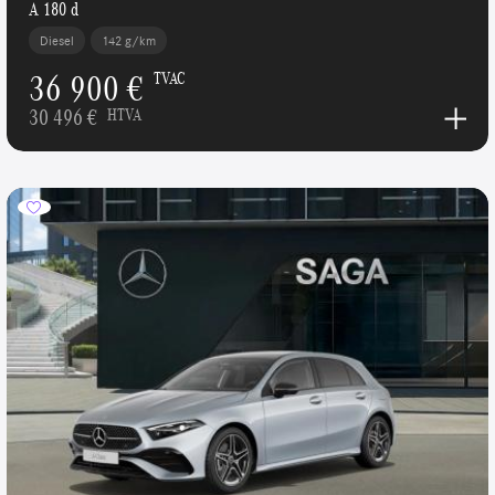
A 180 d
Diesel
142 g/km
36 900 €
TVAC
30 496 €
HTVA