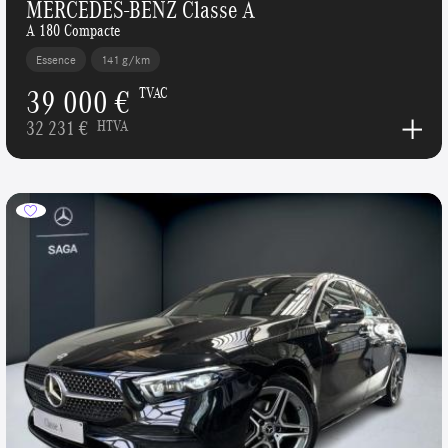
MERCEDES-BENZ Classe A
A 180 Compacte
Essence
141 g/km
39 000 €
TVAC
32 231 €
HTVA