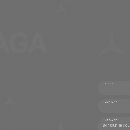
NOM *
EMAIL **
MESSAGE