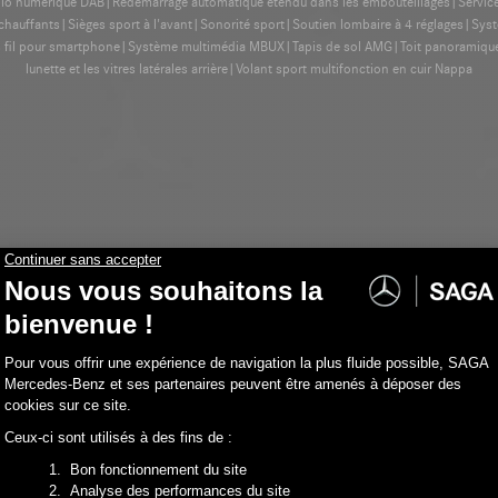
io numérique DAB|Redémarrage automatique étendu dans les embouteillages|Service C
chauffants|Sièges sport à l'avant|Sonorité sport|Soutien lombaire à 4 réglages|Sy
ns fil pour smartphone|Système multimédia MBUX|Tapis de sol AMG|Toit panoramiqu
lunette et les vitres latérales arrière|Volant sport multifonction en cuir Nappa