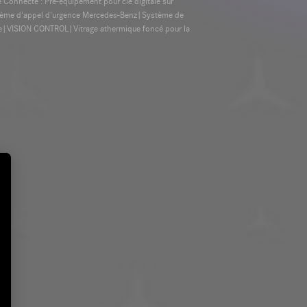
onnecté : Pré-équipement pour clé digitale sur
stème d'appel d'urgence Mercedes-Benz|Système de
e|VISION CONTROL|Vitrage athermique foncé pour la