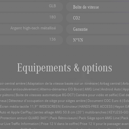
GLB
Boîte de vitesse
180
CO2
Argent high-tech métallisé
Garantie
136
N°VN
Equipements & options
central arrière|Adaptation de la vitesse basée sur un itinéraire|Airbag central|Air
c protection antisoulèvement|Alterno-démarreur EQ Boost|AMG Line|Android Auto|Appl
our piétons|Boite de vitesses automatique 8G-DCT|Caméra pour vidéo et selfie|Ciel de
eus|Détecteur d'occupation de siège pour sièges arrière|Document COC Euro 6|Ecla
2|Ecran média tactile 11,9'' WIDESCREEN|Extincteur|HANDS-FREE ACCESS|Hayon EASY
to et Apple CarPlay|Jantes alliage AMG 50.8 cm (20'') multibranches|KEYLESS-GO
rotection antivol GUARD 360°|Pack Rétroviseurs|Pack Siège sport AMG Line|Pack 
 Live Traffic Information|Prise 12 V dans le coffre|Prise 12 V pour le passager av