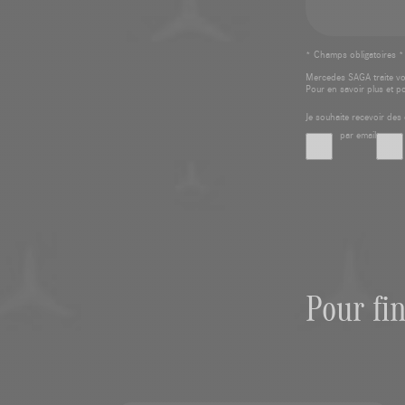
* Champs obligatoires *
Mercedes SAGA traite v
Pour en savoir plus et p
Je souhaite recevoir d
par email
Pour fi