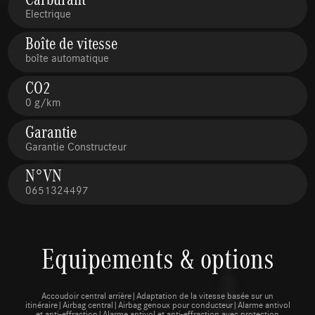
Electrique
Boîte de vitesse
boîte automatique
CO2
0 g/km
Garantie
Garantie Constructeur
N°VN
0651324497
Equipements & options
Accoudoir central arrière|Adaptation de la vitesse basée sur un
itinéraire|Airbag central|Airbag genoux pour conducteur|Alarme antivol
et anti-effraction|Alarme antivol et anti-effraction avec protection