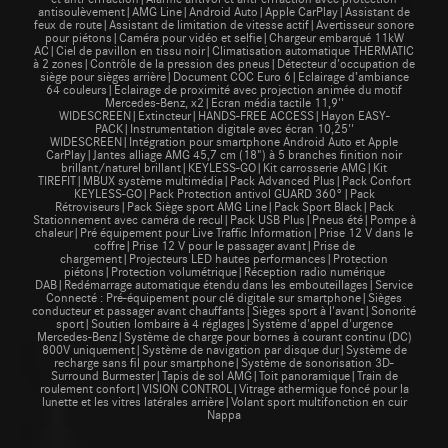
antisoulèvement|AMG Line|Android Auto|Apple CarPlay|Assistant de
feux de route|Assistant de limitation de vitesse actif|Avertisseur sonore
pour piétons|Caméra pour vidéo et selfie|Chargeur embarqué 11kW
AC|Ciel de pavillon en tissu noir|Climatisation automatique THERMATIC
à 2 zones|Contrôle de la pression des pneus|Détecteur d'occupation de
siège pour sièges arrière|Document COC Euro 6|Eclairage d’ambiance
64 couleurs|Eclairage de proximité avec projection animée du motif
Mercedes-Benz, x2|Ecran média tactile 11,9''
WIDESCREEN|Extincteur|HANDS-FREE ACCESS|Hayon EASY-
PACK|Instrumentation digitale avec écran 10,25''
WIDESCREEN|Intégration pour smartphone Android Auto et Apple
CarPlay|Jantes alliage AMG 45,7 cm (18") à 5 branches finition noir
brillant/naturel brillant|KEYLESS-GO|Kit carrosserie AMG|Kit
TIREFIT|MBUX système multimédia|Pack Advanced Plus|Pack Confort
KEYLESS-GO|Pack Protection antivol GUARD 360°|Pack
Rétroviseurs|Pack Siège sport AMG Line|Pack Sport Black|Pack
Stationnement avec caméra de recul|Pack USB Plus|Pneus été|Pompe à
chaleur|Pré équipement pour Live Traffic Information|Prise 12 V dans le
coffre|Prise 12 V pour le passager avant|Prise de
chargement|Projecteurs LED hautes performances|Protection
piétons|Protection volumétrique|Réception radio numérique
DAB|Redémarrage automatique étendu dans les embouteillages|Service
Connecté : Pré-équipement pour clé digitale sur smartphone|Sièges
conducteur et passager avant chauffants|Sièges sport à l'avant|Sonorité
sport|Soutien lombaire à 4 réglages|Système d'appel d'urgence
Mercedes-Benz|Système de charge pour bornes à courant continu (DC)
800V uniquement|Système de navigation par disque dur|Système de
recharge sans fil pour smartphone|Système de sonorisation 3D-
Surround Burmester|Tapis de sol AMG|Toit panoramique|Train de
roulement confort|VISION CONTROL|Vitrage athermique foncé pour la
lunette et les vitres latérales arrière|Volant sport multifonction en cuir
Nappa