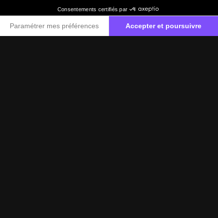
Financement ballon
u
Réduire à souhait vos mensualités grâce à la valeur
résiduelle