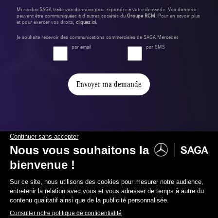
Mercedes SAGA traite vos données pour répondre à votre demande. Vos données
peuvent être communiquées à d’autres sociétés du
Groupe RCM
. Pour en savoir plus
et pour exercer vos droits,
cliquez ici.
Je souhaite recevoir des communications commerciales de SAGA Mercedes
par email
par SMS
Envoyer ma demande
Pour financer et assurer votre
nouvelle voiture,
nous vous proposons :
02 387 09 60
Contactez-nous