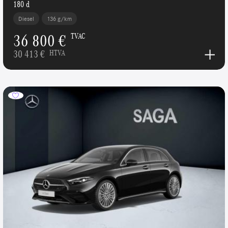
180 d
Diesel
136 g/km
36 800 €
TVAC
30 413 €
HTVA