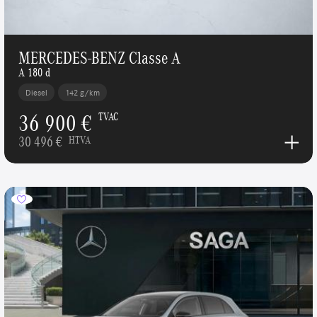
MERCEDES-BENZ Classe A
A 180 d
Diesel
142 g/km
36 900 €
TVAC
30 496 €
HTVA