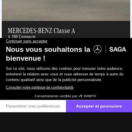
MERCEDES-BENZ Classe A
A 180 Compacte
Essence
141 g/km
39 000 €
TVAC
32 231 €
HTVA