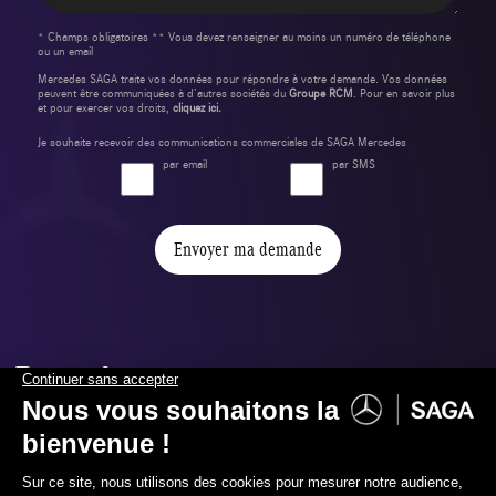
* Champs obligatoires ** Vous devez renseigner au moins un numéro de téléphone
ou un email
Mercedes SAGA traite vos données pour répondre à votre demande. Vos données
peuvent être communiquées à d’autres sociétés du
Groupe RCM
. Pour en savoir plus
et pour exercer vos droits,
cliquez ici.
Je souhaite recevoir des communications commerciales de SAGA Mercedes
par email
par SMS
Envoyer ma demande
Pour financer et assurer votre
nouvelle voiture,
nous vous proposons :