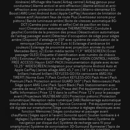
itinéraire|Affichage tête haute|Airbag central|Airbag genoux pour
conducteur|Alarme antivol et anti-effraction|Alarme antivol et anti-
effraction avec protection antisoulèvement|Alterno-démarreur EQ
Boost|AMG Line|Android Auto|Apple CarPlay|Assistant de limitation de
vitesse actif|Assistant feux de route Plus|Avertisseur sonore pour
piétons|Bande lumineuse arrière|Boite de vitesses automatique 8G-
DCT|Caméra pour vidéo et selfie|Ciel de pavillon en tissu
noir|Climatisation automatique THERMOTRONIC|Conduite à
gauche|Contrôle de la pression des pneus|Désactivation automatique
de l'airbag passager avant|Détecteur d'occupation de siège pour sièges
arrière|Dispositif d'attelage et ESP avec système de stabilisation de la
remorque|Document COC Euro 6|Eclairage d’ambiance 64
couleurs|Eclairage de proximité avec projection animée du motif
Mercedes-Benz, x2|Ecran média tactile 11,9'' WIDESCREEN|Ecran
passager OLED|Étiquette d'identification avec numéro de châssis
(VIN)|Extincteur|Fonction de chauffage pour VISION CONTROL|HANDS-
FREE ACCESS|Hayon EASY-PACK|Instrumentation digitale avec écran
10,25'' WIDESCREEN|Intégration pour smartphone Android Auto et
Apple CarPlay|Jantes alliage AMG 45,7 cm (18") à 5 branches noir
brillant/naturel brillant|KEYLESS-GO|Kit carrosserie AMG|Kit
TIREFIT|Norme Euro 7|Pack Confort KEYLESS-GO|Pack Hiver|Pack
Premium|Pack Protection antivol GUARD 360°|Pack Rétroviseurs|Pack
Siège sport AMG Line|Pack Sport Black|Pack Stationnement avec
caméra de recul|Pack USB Plus|Pneus été|Pré équipement pour Live
Traffic Information|Prise 12 V dans le coffre|Prise 12 V pour le passager
avant|Projecteurs MULTIBEAM LED|Protection piétons|Protection
volumétrique|Réception radio numérique DAB|Redémarrage automatique
étendu dans les embouteillages|Service Connecté : Pré-équipement pour
clé digitale sur smartphone|Siège conducteur à réglages électriques avec
fonction Mémoires|Sièges conducteur et passager avant
chauffants|Sièges sport à l'avant|Sonorité sport|Soutien lombaire à 4
réglages|Système d'appel d'urgence Mercedes-Benz|Système de
navigation par disque dur|Système de recharge sans fil pour
smartphone|Système de sonorisation 3D-Surround Burmester|Tapis de
sol AMG|Toit panoramique|Train de roulement AGILITY CONTROL avec