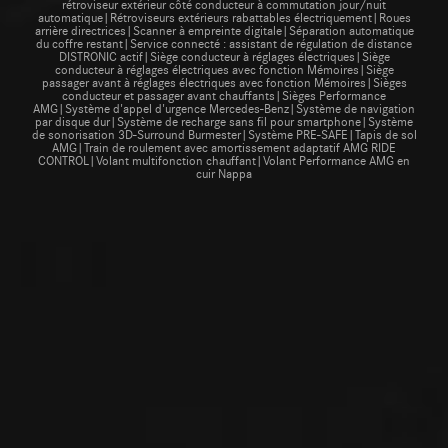
rétroviseur extérieur côté conducteur à commutation jour/nuit
automatique|Rétroviseurs extérieurs rabattables électriquement|Roues
arrière directrices|Scanner à empreinte digitale|Séparation automatique
du coffre restant|Service connecté : assistant de régulation de distance
DISTRONIC actif|Siège conducteur à réglages électriques|Siège
conducteur à réglages électriques avec fonction Mémoires|Siège
passager avant à réglages électriques avec fonction Mémoires|Sièges
conducteur et passager avant chauffants|Sièges Performance
AMG|Système d'appel d'urgence Mercedes-Benz|Système de navigation
par disque dur|Système de recharge sans fil pour smartphone|Système
de sonorisation 3D-Surround Burmester|Système PRE-SAFE|Tapis de sol
AMG|Train de roulement avec amortissement adaptatif AMG RIDE
CONTROL|Volant multifonction chauffant|Volant Performance AMG en
cuir Nappa