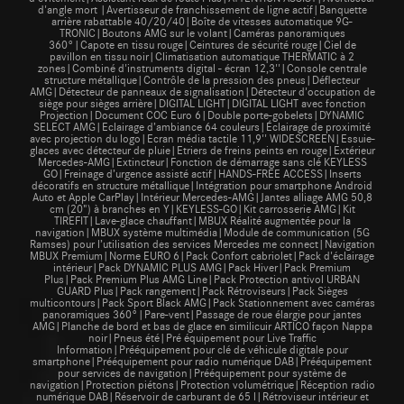
d'angle mort |Avertisseur de franchissement de ligne actif|Banquette
arrière rabattable 40/20/40|Boîte de vitesses automatique 9G-
TRONIC|Boutons AMG sur le volant|Caméras panoramiques
360°|Capote en tissu rouge|Ceintures de sécurité rouge|Ciel de
pavillon en tissu noir|Climatisation automatique THERMATIC à 2
zones|Combiné d'instruments digital - écran 12,3''|Console centrale
structure métallique|Contrôle de la pression des pneus|Déflecteur
AMG|Détecteur de panneaux de signalisation|Détecteur d'occupation de
siège pour sièges arrière|DIGITAL LIGHT|DIGITAL LIGHT avec fonction
Projection|Document COC Euro 6|Double porte-gobelets|DYNAMIC
SELECT AMG|Eclairage d’ambiance 64 couleurs|Éclairage de proximité
avec projection du logo|Ecran média tactile 11,9'' WIDESCREEN|Essuie-
glaces avec détecteur de pluie|Etriers de freins peints en rouge|Extérieur
Mercedes-AMG|Extincteur|Fonction de démarrage sans clé KEYLESS
GO|Freinage d’urgence assisté actif|HANDS-FREE ACCESS|Inserts
décoratifs en structure métallique|Intégration pour smartphone Android
Auto et Apple CarPlay|Intérieur Mercedes-AMG|Jantes alliage AMG 50,8
cm (20") à branches en Y|KEYLESS-GO|Kit carrosserie AMG|Kit
TIREFIT|Lave-glace chauffant|MBUX Réalité augmentée pour la
navigation|MBUX système multimédia|Module de communication (5G
Ramses) pour l’utilisation des services Mercedes me connect|Navigation
MBUX Premium|Norme EURO 6|Pack Confort cabriolet|Pack d'éclairage
intérieur|Pack DYNAMIC PLUS AMG|Pack Hiver|Pack Premium
Plus|Pack Premium Plus AMG Line|Pack Protection antivol URBAN
GUARD Plus|Pack rangement|Pack Rétroviseurs|Pack Sièges
multicontours|Pack Sport Black AMG|Pack Stationnement avec caméras
panoramiques 360°|Pare-vent|Passage de roue élargie pour jantes
AMG|Planche de bord et bas de glace en similicuir ARTICO façon Nappa
noir|Pneus été|Pré équipement pour Live Traffic
Information|Prééquipement pour clé de véhicule digitale pour
smartphone|Prééquipement pour radio numérique DAB|Prééquipement
pour services de navigation|Prééquipement pour système de
navigation|Protection piétons|Protection volumétrique|Réception radio
numérique DAB|Réservoir de carburant de 65 l|Rétroviseur intérieur et