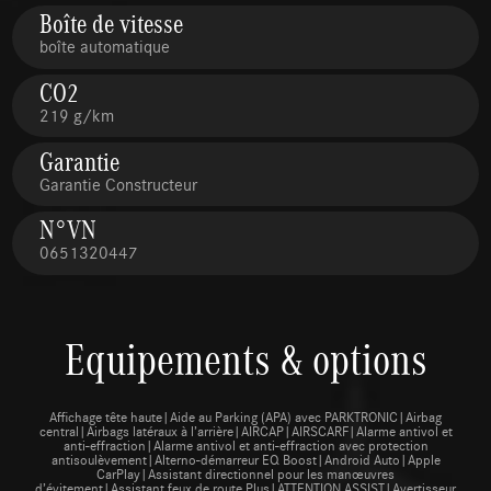
Boîte de vitesse
boîte automatique
CO2
219 g/km
Garantie
Garantie Constructeur
N°VN
0651320447
Equipements & options
Affichage tête haute|Aide au Parking (APA) avec PARKTRONIC|Airbag
central|Airbags latéraux à l’arrière|AIRCAP|AIRSCARF|Alarme antivol et
anti-effraction|Alarme antivol et anti-effraction avec protection
antisoulèvement|Alterno-démarreur EQ Boost|Android Auto|Apple
CarPlay|Assistant directionnel pour les manœuvres
d’évitement|Assistant feux de route Plus|ATTENTION ASSIST|Avertisseur