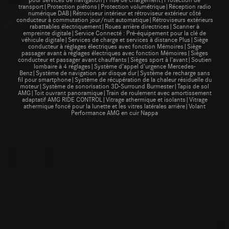
transport|Protection piétons|Protection volumétrique|Réception radio
numérique DAB|Rétroviseur intérieur et rétroviseur extérieur côté
conducteur à commutation jour/nuit automatique|Rétroviseurs extérieurs
rabattables électriquement|Roues arrière directrices|Scanner à
empreinte digitale|Service Connecté : Pré-équipement pour la clé de
véhicule digitale|Services de charge et services à distance Plus|Siège
conducteur à réglages électriques avec fonction Mémoires|Siège
passager avant à réglages électriques avec fonction Mémoires|Sièges
conducteur et passager avant chauffants|Sièges sport à l'avant|Soutien
lombaire à 4 réglages|Système d'appel d'urgence Mercedes-
Benz|Système de navigation par disque dur|Système de recharge sans
fil pour smartphone|Système de récupération de la chaleur résiduelle du
moteur|Système de sonorisation 3D-Surround Burmester|Tapis de sol
AMG|Toit ouvrant panoramique|Train de roulement avec amortissement
adaptatif AMG RIDE CONTROL|Vitrage athermique et isolants|Vitrage
athermique foncé pour la lunette et les vitres latérales arrière|Volant
Performance AMG en cuir Nappa