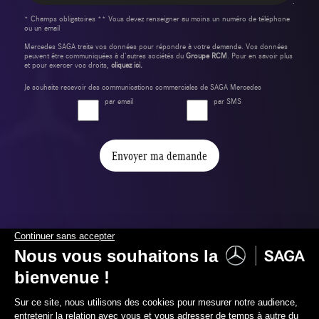
* Champs obligatoires ** Vous devez renseigner au moins un numéro de téléphone
ou un email
Mercedes SAGA traite vos données pour répondre à votre demande. Vos données
peuvent être communiquées à d’autres sociétés du
Groupe RCM
. Pour en savoir plus
et pour exercer vos droits,
cliquez ici.
Je souhaite recevoir des communications commerciales de SAGA Mercedes
par email
par SMS
Envoyer ma demande
Pour financer et assurer votre
nouvelle voiture,
nous vous proposons :