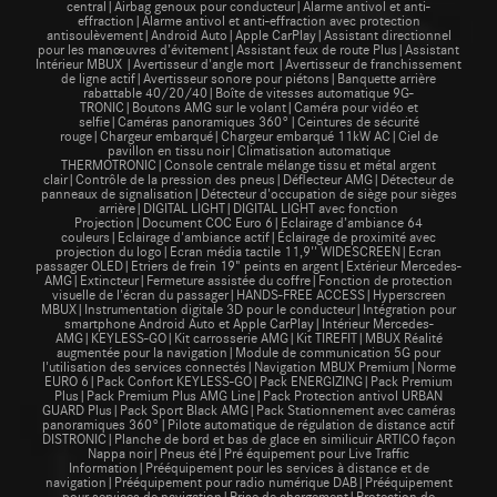
central|Airbag genoux pour conducteur|Alarme antivol et anti-
effraction|Alarme antivol et anti-effraction avec protection
antisoulèvement|Android Auto|Apple CarPlay|Assistant directionnel
pour les manœuvres d’évitement|Assistant feux de route Plus|Assistant
Intérieur MBUX |Avertisseur d'angle mort |Avertisseur de franchissement
de ligne actif|Avertisseur sonore pour piétons|Banquette arrière
rabattable 40/20/40|Boîte de vitesses automatique 9G-
TRONIC|Boutons AMG sur le volant|Caméra pour vidéo et
selfie|Caméras panoramiques 360°|Ceintures de sécurité
rouge|Chargeur embarqué|Chargeur embarqué 11kW AC|Ciel de
pavillon en tissu noir|Climatisation automatique
THERMOTRONIC|Console centrale mélange tissu et métal argent
clair|Contrôle de la pression des pneus|Déflecteur AMG|Détecteur de
panneaux de signalisation|Détecteur d'occupation de siège pour sièges
arrière|DIGITAL LIGHT|DIGITAL LIGHT avec fonction
Projection|Document COC Euro 6|Eclairage d’ambiance 64
couleurs|Eclairage d'ambiance actif|Éclairage de proximité avec
projection du logo|Ecran média tactile 11,9'' WIDESCREEN|Ecran
passager OLED|Etriers de frein 19" peints en argent|Extérieur Mercedes-
AMG|Extincteur|Fermeture assistée du coffre|Fonction de protection
visuelle de l'écran du passager|HANDS-FREE ACCESS|Hyperscreen
MBUX|Instrumentation digitale 3D pour le conducteur|Intégration pour
smartphone Android Auto et Apple CarPlay|Intérieur Mercedes-
AMG|KEYLESS-GO|Kit carrosserie AMG|Kit TIREFIT|MBUX Réalité
augmentée pour la navigation|Module de communication 5G pour
l'utilisation des services connectés|Navigation MBUX Premium|Norme
EURO 6|Pack Confort KEYLESS-GO|Pack ENERGIZING|Pack Premium
Plus|Pack Premium Plus AMG Line|Pack Protection antivol URBAN
GUARD Plus|Pack Sport Black AMG|Pack Stationnement avec caméras
panoramiques 360°|Pilote automatique de régulation de distance actif
DISTRONIC|Planche de bord et bas de glace en similicuir ARTICO façon
Nappa noir|Pneus été|Pré équipement pour Live Traffic
Information|Prééquipement pour les services à distance et de
navigation|Prééquipement pour radio numérique DAB|Prééquipement
pour services de navigation|Prise de chargement|Protection de