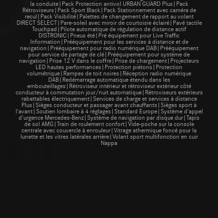
la conduite|Pack Protection antivol URBAN GUARD Plus|Pack
Rétroviseurs|Pack Sport Black|Pack Stationnement avec caméra de
recul|Pack Visibilité|Palettes de changement de rapport au volant
DIRECT SELECT|Pare-soleil avec miroir de courtoisie éclairé|Pavé tactile
Touchpad|Pilote automatique de régulation de distance actif
DISTRONIC|Pneus été|Pré équipement pour Live Traffic
Information|Prééquipement pour les services à distance et de
navigation|Prééquipement pour radio numérique DAB|Prééquipement
pour service de partage de clé|Prééquipement pour système de
navigation|Prise 12 V dans le coffre|Prise de chargement|Projecteurs
LED hautes performances|Protection piétons|Protection
volumétrique|Rampes de toit noires|Réception radio numérique
DAB|Redémarrage automatique étendu dans les
embouteillages|Rétroviseur intérieur et rétroviseur extérieur côté
conducteur à commutation jour/nuit automatique|Rétroviseurs extérieurs
rabattables électriquement|Services de charge et services à distance
Plus|Sièges conducteur et passager avant chauffants|Sièges sport à
l'avant|Soutien lombaire à 4 réglages|Standard Europe|Système d'appel
d'urgence Mercedes-Benz|Système de navigation par disque dur|Tapis
de sol AMG|Train de roulement confort|Vide-poche sur la console
centrale avec couvercle à enrouleur|Vitrage athermique foncé pour la
lunette et les vitres latérales arrière|Volant sport multifonction en cuir
Nappa