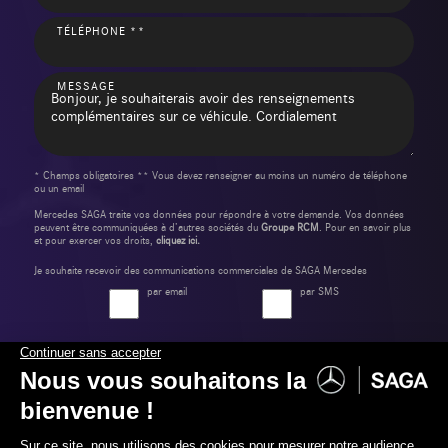
TÉLÉPHONE **
MESSAGE
* Champs obligatoires ** Vous devez renseigner au moins un numéro de téléphone
ou un email
Mercedes SAGA traite vos données pour répondre à votre demande. Vos données
peuvent être communiquées à d’autres sociétés du
Groupe RCM
. Pour en savoir plus
et pour exercer vos droits,
cliquez ici.
Je souhaite recevoir des communications commerciales de SAGA Mercedes
par email
par SMS
Envoyer ma demande