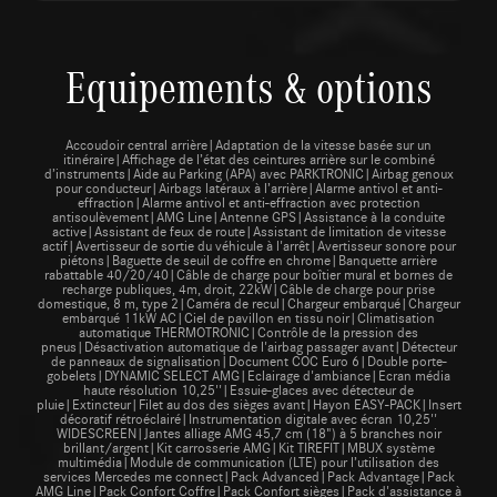
Equipements & options
Accoudoir central arrière|Adaptation de la vitesse basée sur un
itinéraire|Affichage de l’état des ceintures arrière sur le combiné
d’instruments|Aide au Parking (APA) avec PARKTRONIC|Airbag genoux
pour conducteur|Airbags latéraux à l’arrière|Alarme antivol et anti-
effraction|Alarme antivol et anti-effraction avec protection
antisoulèvement|AMG Line|Antenne GPS|Assistance à la conduite
active|Assistant de feux de route|Assistant de limitation de vitesse
actif|Avertisseur de sortie du véhicule à l'arrêt|Avertisseur sonore pour
piétons|Baguette de seuil de coffre en chrome|Banquette arrière
rabattable 40/20/40|Câble de charge pour boîtier mural et bornes de
recharge publiques, 4m, droit, 22kW|Câble de charge pour prise
domestique, 8 m, type 2|Caméra de recul|Chargeur embarqué|Chargeur
embarqué 11kW AC|Ciel de pavillon en tissu noir|Climatisation
automatique THERMOTRONIC|Contrôle de la pression des
pneus|Désactivation automatique de l'airbag passager avant|Détecteur
de panneaux de signalisation|Document COC Euro 6|Double porte-
gobelets|DYNAMIC SELECT AMG|Eclairage d'ambiance|Ecran média
haute résolution 10,25''|Essuie-glaces avec détecteur de
pluie|Extincteur|Filet au dos des sièges avant|Hayon EASY-PACK|Insert
décoratif rétroéclairé|Instrumentation digitale avec écran 10,25''
WIDESCREEN|Jantes alliage AMG 45,7 cm (18") à 5 branches noir
brillant/argent|Kit carrosserie AMG|Kit TIREFIT|MBUX système
multimédia|Module de communication (LTE) pour l’utilisation des
services Mercedes me connect|Pack Advanced|Pack Advantage|Pack
AMG Line|Pack Confort Coffre|Pack Confort sièges|Pack d'assistance à