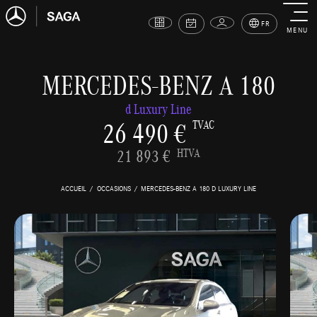
FR
MENU
MERCEDES-BENZ A 180
d Luxury Line
26 490 €
TVAC
21 893 €
HTVA
ACCUEIL
OCCASIONS
MERCEDES-BENZ A 180 D LUXURY LINE