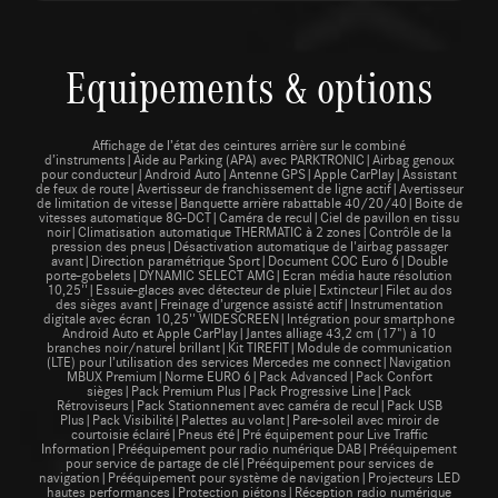
Equipements & options
Affichage de l’état des ceintures arrière sur le combiné
d’instruments|Aide au Parking (APA) avec PARKTRONIC|Airbag genoux
pour conducteur|Android Auto|Antenne GPS|Apple CarPlay|Assistant
de feux de route|Avertisseur de franchissement de ligne actif|Avertisseur
de limitation de vitesse|Banquette arrière rabattable 40/20/40|Boite de
vitesses automatique 8G-DCT|Caméra de recul|Ciel de pavillon en tissu
noir|Climatisation automatique THERMATIC à 2 zones|Contrôle de la
pression des pneus|Désactivation automatique de l'airbag passager
avant|Direction paramétrique Sport|Document COC Euro 6|Double
porte-gobelets|DYNAMIC SELECT AMG|Ecran média haute résolution
10,25''|Essuie-glaces avec détecteur de pluie|Extincteur|Filet au dos
des sièges avant|Freinage d’urgence assisté actif|Instrumentation
digitale avec écran 10,25'' WIDESCREEN|Intégration pour smartphone
Android Auto et Apple CarPlay|Jantes alliage 43,2 cm (17") à 10
branches noir/naturel brillant|Kit TIREFIT|Module de communication
(LTE) pour l’utilisation des services Mercedes me connect|Navigation
MBUX Premium|Norme EURO 6|Pack Advanced|Pack Confort
sièges|Pack Premium Plus|Pack Progressive Line|Pack
Rétroviseurs|Pack Stationnement avec caméra de recul|Pack USB
Plus|Pack Visibilité|Palettes au volant|Pare-soleil avec miroir de
courtoisie éclairé|Pneus été|Pré équipement pour Live Traffic
Information|Prééquipement pour radio numérique DAB|Prééquipement
pour service de partage de clé|Prééquipement pour services de
navigation|Prééquipement pour système de navigation|Projecteurs LED
hautes performances|Protection piétons|Réception radio numérique