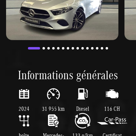
Informations générales
2024
31 955 km
Diesel
116 CH
boîte
Mercedes-
133 g/km
Certificat