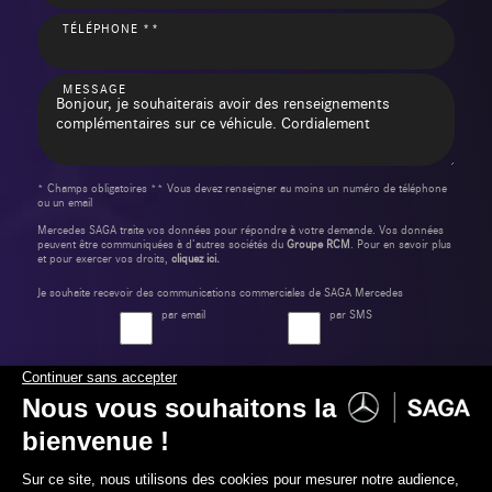
TÉLÉPHONE **
MESSAGE
* Champs obligatoires ** Vous devez renseigner au moins un numéro de téléphone
ou un email
Mercedes SAGA traite vos données pour répondre à votre demande. Vos données
peuvent être communiquées à d’autres sociétés du
Groupe RCM
. Pour en savoir plus
et pour exercer vos droits,
cliquez ici.
Je souhaite recevoir des communications commerciales de SAGA Mercedes
par email
par SMS
Envoyer ma demande