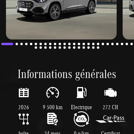
Informations générales
2026
9 500 km
Electrique
272 CH
boîte
24 mois
0 g/km
Certificat