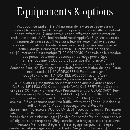
Equipements & options
Accoudoir central arrière|Adaptation de la vitesse basée sur un
itinéraire|Airbag central|Airbag genoux pour conducteur|Alarme antivol
et anti-effraction|Alarme antivol et anti-effraction avec protection
antisoulèvement|AMG Line|Android Auto|Apple CarPlay|Assistant de
limitation de vitesse actif|Assistant feux de route Plus|Avertisseur
sonore pour piétons|Bande lumineuse arrière|Caméra pour vidéo et
selfie|Chargeur embarqué 11kW AC|Ciel de pavillon en tissu
noir|Climatisation automatique THERMOTRONIC|Contrôle de la pression
des pneus|Détecteur d'occupation de siège pour sièges
arrière|Document COC Euro 6|Eclairage d’ambiance 64
couleurs|Eclairage de proximité avec projection animée du motif
Mercedes-Benz, x2|Éclairage de proximité avec projection du logo|Ecran
média tactile 11,9'' WIDESCREEN|Ecran passager
OLED|Extincteur|HANDS-FREE ACCESS|Hayon EASY-
PACK|Instrumentation digitale avec écran 10,25''
WIDESCREEN|Intégration pour smartphone Android Auto et Apple
CarPlay|KEYLESS-GO|Kit carrosserie AMG|Kit TIREFIT|Pack Confort
KEYLESS-GO|Pack Premium|Pack Protection antivol GUARD 360°|Pack
Rétroviseurs|Pack Siège sport AMG Line|Pack Sport Black|Pack
Stationnement avec caméra de recul|Pack USB Plus|Pneus été|Pompe à
chaleur|Pré équipement pour Live Traffic Information|Prise 12 V dans le
coffre|Prise 12 V pour le passager avant|Prise de
chargement|Projecteurs MULTIBEAM LED|Protection piétons|Protection
volumétrique|Réception radio numérique DAB|Redémarrage automatique
étendu dans les embouteillages|Service Connecté : Pré-équipement pour
clé digitale sur smartphone|Siège conducteur à réglages électriques avec
fonction Mémoires|Sièges arrière à réglage longitudinal|Sièges
conducteur et passager avant chauffants|Sièges sport à l'avant|Sonorité