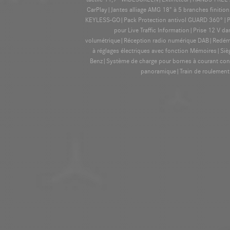
CarPlay|Jantes alliage AMG 18" à 5 branches finiti
KEYLESS-GO|Pack Protection antivol GUARD 360°|Pa
pour Live Traffic Information|Prise 12 V 
volumétrique|Réception radio numérique DAB|Redémar
à réglages électriques avec fonction Mémoires|Siè
Benz|Système de charge pour bornes à courant con
panoramique|Train de roulement co