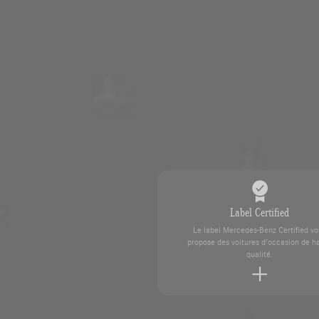
Label Certified
Le label Mercedes-Benz Certified v
propose des voitures d’occasion de h
qualité.