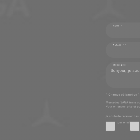
NOM *
EMAIL **
MESSAGE
* Champs obligatoires *
Mercedes SAGA traite v
Pour en savoir plus et p
Je souhaite recevoir d
par email