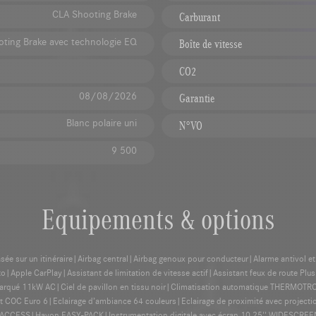
CLA Shooting Brake
Carburant
ting Brake avec technologie EQ
Boîte de vitesse
CO2
08/08/2026
Garantie
Blanc polaire uni
N°VO
9 500
Equipements & options
sée sur un itinéraire|Airbag central|Airbag genoux pour conducteur|Alarme antivol et 
Apple CarPlay|Assistant de limitation de vitesse actif|Assistant feux de route Pl
barqué 11kW AC|Ciel de pavillon en tissu noir|Climatisation automatique THERMOTR
nt COC Euro 6|Eclairage d’ambiance 64 couleurs|Eclairage de proximité avec project
ACCESS|Hayon EASY-PACK|Instrumentation digitale avec écran 10,25'' WIDESCREEN|