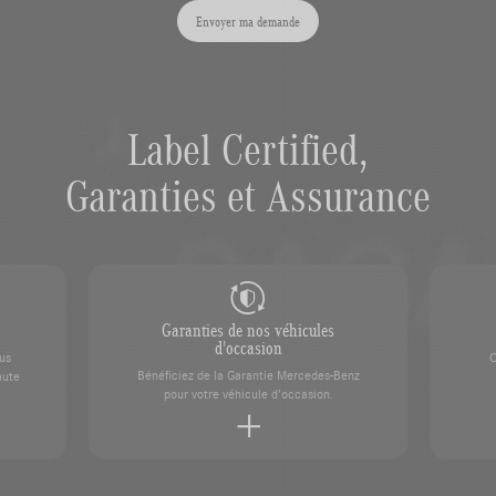
Envoyer ma demande
Label Certified,
Garanties et Assurance
Garanties de nos véhicules
d'occasion
ous
C
Bénéficiez de la Garantie Mercedes-Benz
aute
pour votre véhicule d’occasion.