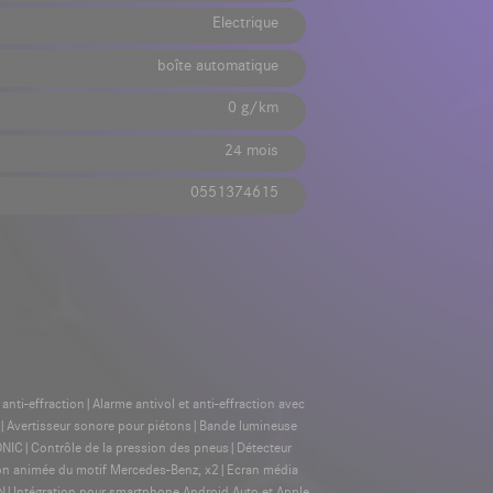
Electrique
boîte automatique
0 g/km
24 mois
0551374615
anti-effraction|Alarme antivol et anti-effraction avec
us|Avertisseur sonore pour piétons|Bande lumineuse
ONIC|Contrôle de la pression des pneus|Détecteur
ion animée du motif Mercedes-Benz, x2|Ecran média
Intégration pour smartphone Android Auto et Apple