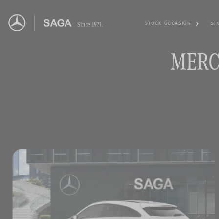
STOCK OCCASION
ST
MERC