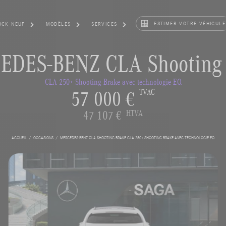
ESTIMER VOTRE VÉHICULE
OCK NEUF
MODÈLES
SERVICES
EDES-BENZ CLA Shooting 
CLA 250+ Shooting Brake avec technologie EQ
57 000 €
TVAC
47 107 €
HTVA
ACCUEIL
OCCASIONS
MERCEDES-BENZ CLA SHOOTING BRAKE CLA 250+ SHOOTING BRAKE AVEC TECHNOLOGIE EQ