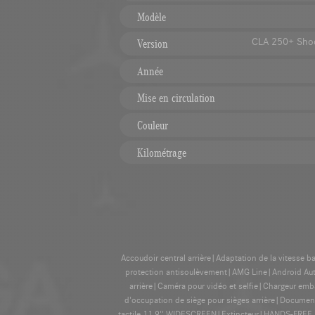
Modèle
CLA 250+ Shoo
Version
Année
Mise en circulation
Couleur
Kilométrage
Accoudoir central arrière|Adaptation de la vitesse ba
protection antisoulèvement|AMG Line|Android Auto|
arrière|Caméra pour vidéo et selfie|Chargeur em
d'occupation de siège pour sièges arrière|Docume
tactile 11,9'' WIDESCREEN|Extincteur|HANDS-FREE 