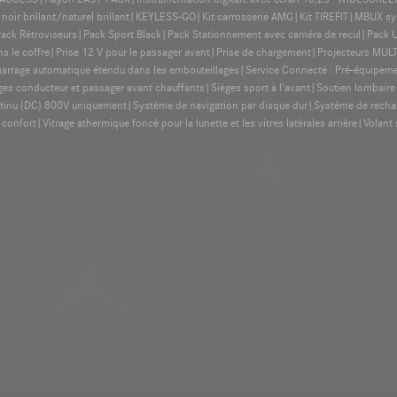
on noir brillant/naturel brillant|KEYLESS-GO|Kit carrosserie AMG|Kit TIREFIT|MBUX
ck Rétroviseurs|Pack Sport Black|Pack Stationnement avec caméra de recul|Pack 
dans le coffre|Prise 12 V pour le passager avant|Prise de chargement|Projecteurs M
rage automatique étendu dans les embouteillages|Service Connecté : Pré-équipemen
ges conducteur et passager avant chauffants|Sièges sport à l'avant|Soutien lombair
tinu (DC) 800V uniquement|Système de navigation par disque dur|Système de rechar
nfort|Vitrage athermique foncé pour la lunette et les vitres latérales arrière|Volant