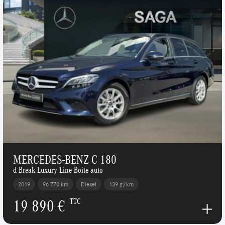
MERCEDES-BENZ C 180
d Break Luxury Line Boite auto
2019
96 770 km
Diesel
139 g/km
19 890 €
TTC