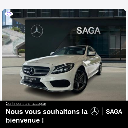
MERCEDES-BENZ C 160
Berline AMG Pack Night
2017
110 430 km
Essence
0 g/km