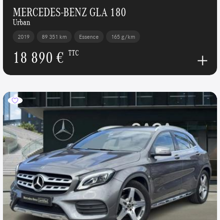
MERCEDES-BENZ GLA 180
Urban
2019
89 351 km
Essence
165 g/km
18 890 €
TTC