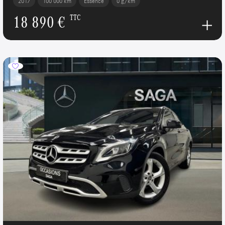
2017
100 000 km
Essence
0 g/km
18 890 €
TTC