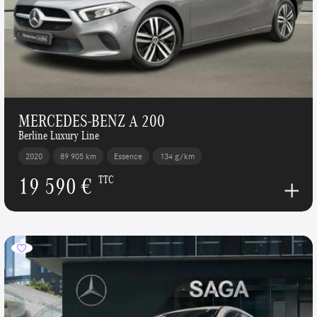
MERCEDES-BENZ A 200
Berline Luxury Line
2020
89 905 km
Essence
134 g/km
19 590 €
TTC