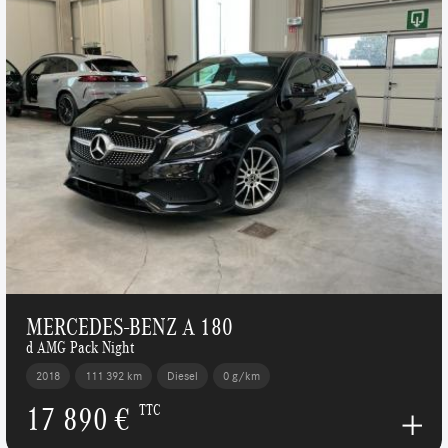
MERCEDES-BENZ A 180
d AMG Pack Night
2018
111 392 km
Diesel
0 g/km
17 890 €
TTC