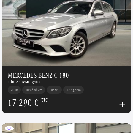
MERCEDES-BENZ C 180
d break Avantgarde
2018
108 636 km
Diesel
129 g/km
17 290 €
TTC