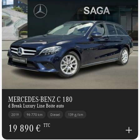
MERCEDES-BENZ C 180
d Break Luxury Line Boite auto
2019
96 770 km
Diesel
139 g/km
19 890 €
TTC