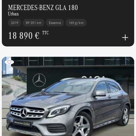
MERCEDES-BENZ GLA 180
Urban
2019
89 351 km
Essence
165 g/km
18 890 €
TTC