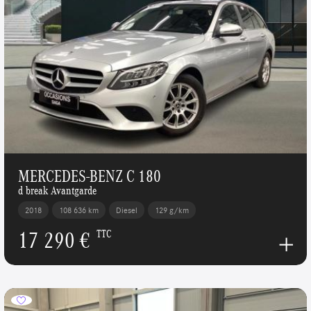
MERCEDES-BENZ C 180
d break Avantgarde
2018
108 636 km
Diesel
129 g/km
17 290 €
TTC