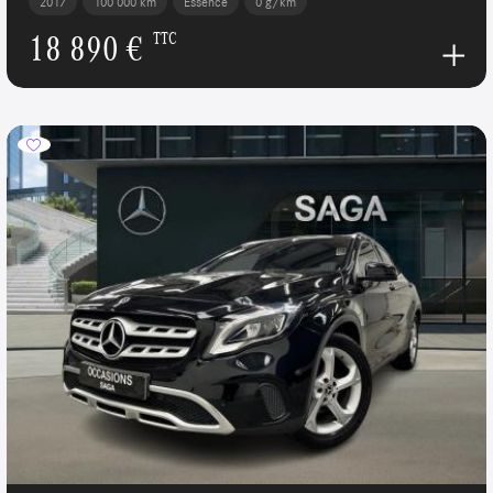
2017
100 000 km
Essence
0 g/km
18 890 €
TTC