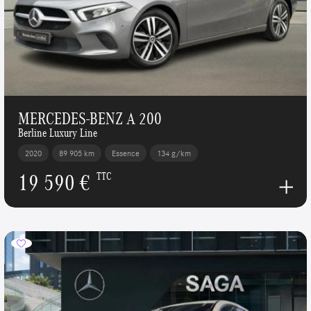
MERCEDES-BENZ A 200
Berline Luxury Line
2020
89 905 km
Essence
134 g/km
19 590 €
TTC