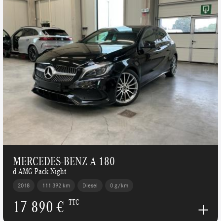
MERCEDES-BENZ A 180
d AMG Pack Night
2018
111 392 km
Diesel
0 g/km
17 890 €
TTC