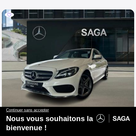
MERCEDES-BENZ C 160
Berline AMG Pack Night
2017
110 430 km
Essence
0 g/km