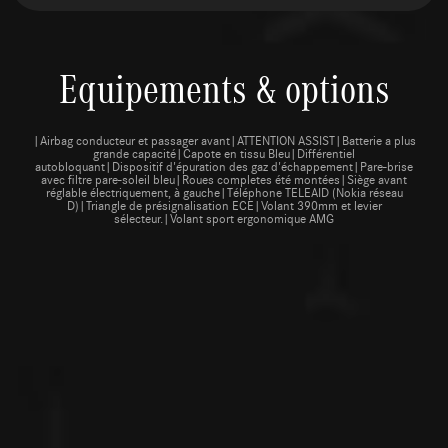
Equipements & options
|Airbag conducteur et passager avant|ATTENTION ASSIST|Batterie a plus
grande capacité|Capote en tissu Bleu|Différentiel
autobloquant|Dispositif d'épuration des gaz d'échappement|Pare-brise
avec filtre pare-soleil bleu|Roues completes été montées|Siège avant
réglable électriquement, à gauche|Téléphone TELEAID (Nokia réseau
D)|Triangle de présignalisation ECE|Volant 390mm et levier
sélecteur.|Volant sport ergonomique AMG