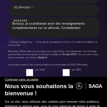
TÉLÉPHONE **
MESSAGE
* Champs obligatoires ** Vous devez renseigner au moins un numéro de téléphone
ou un email
Mercedes SAGA traite vos données pour répondre à votre demande. Vos données
peuvent être communiquées à d’autres sociétés du
Groupe RCM
. Pour en savoir plus
et pour exercer vos droits,
cliquez ici.
Je souhaite recevoir des communications commerciales de SAGA Mercedes
par email
par SMS
Envoyer ma demande