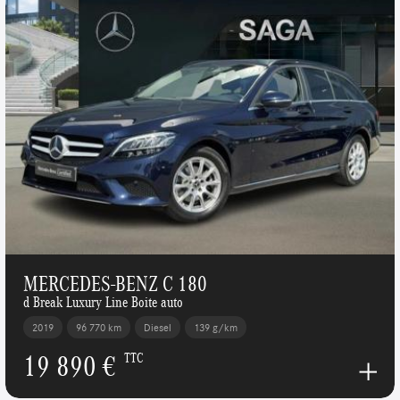
MERCEDES-BENZ C 180
d Break Luxury Line Boite auto
2019
96 770 km
Diesel
139 g/km
19 890 €
TTC