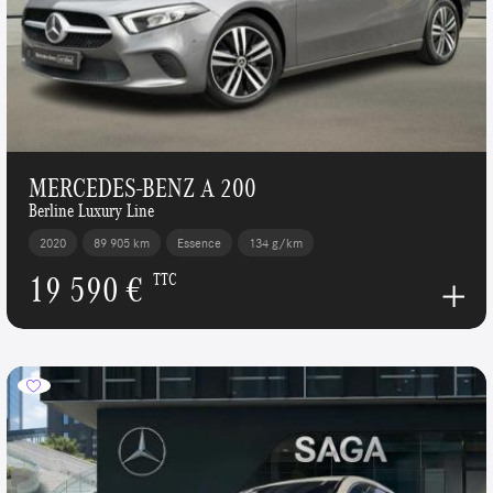
MERCEDES-BENZ A 200
Berline Luxury Line
2020
89 905 km
Essence
134 g/km
19 590 €
TTC