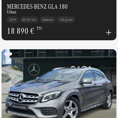
MERCEDES-BENZ GLA 180
Urban
2019
89 351 km
Essence
165 g/km
18 890 €
TTC