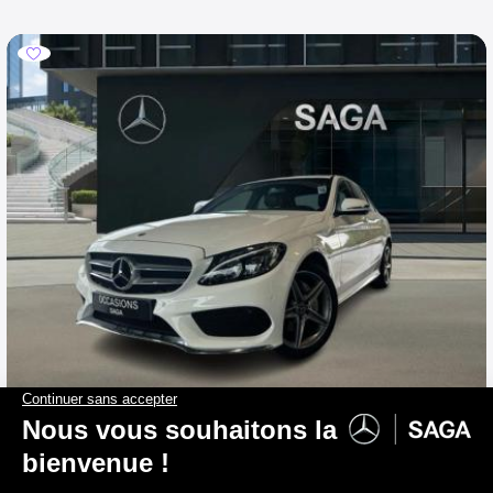
MERCEDES-BENZ C 160
Berline AMG Pack Night
2017
110 430 km
Essence
0 g/km