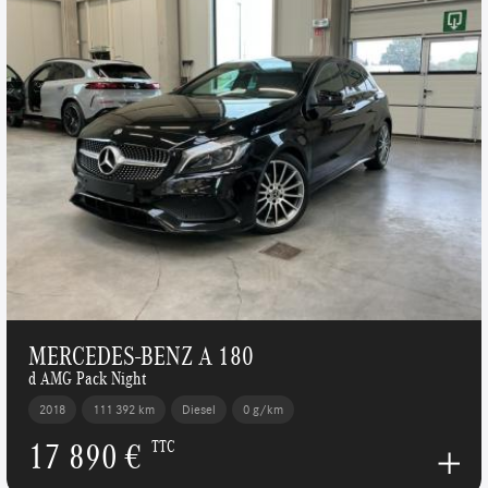
MERCEDES-BENZ A 180
d AMG Pack Night
2018
111 392 km
Diesel
0 g/km
17 890 €
TTC