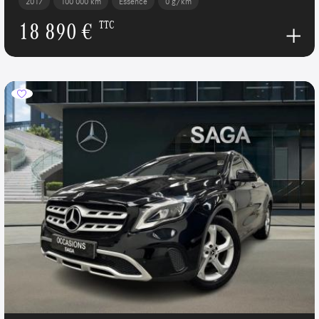
2017
100 000 km
Essence
0 g/km
18 890 €
TTC