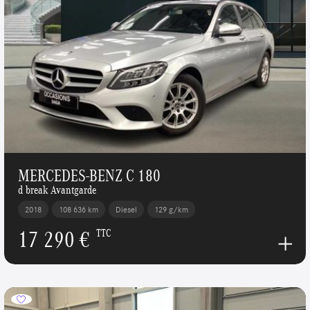
MERCEDES-BENZ C 180
d break Avantgarde
2018
108 636 km
Diesel
129 g/km
17 290 €
TTC