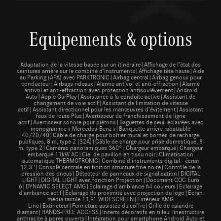
Equipements & options
Adaptation de la vitesse basée sur un itinéraire|Affichage de l’état des
ceintures arrière sur le combiné d’instruments|Affichage tête haute|Aide
au Parking (APA) avec PARKTRONIC|Airbag central|Airbag genoux pour
conducteur|Airbags rideaux|Alarme antivol et anti-effraction|Alarme
antivol et anti-effraction avec protection antisoulèvement|Android
Auto|Apple CarPlay|Assistance à la conduite active|Assistant de
changement de voie actif|Assistant de limitation de vitesse
actif|Assistant directionnel pour les manœuvres d’évitement|Assistant
feux de route Plus|Avertisseur de franchissement de ligne
actif|Avertisseur sonore pour piétons|Baguettes de seuil éclairées avec
monogramme « Mercedes-Benz »|Banquette arrière rabattable
40/20/40|Câble de charge pour boîtier mural et bornes de recharge
publiques, 8 m, type 2 (32A)|Câble de charge pour prise domestique, 8
m, type 2|Caméras panoramiques 360°|Chargeur embarqué|Chargeur
embarqué 11kW AC|Ciel de pavillon en tissu noir|Climatisation
automatique THERMOTRONIC|Combiné d'instruments digital - écran
12,3''|Console centrale en finition structure fine noire|Contrôle de la
pression des pneus|Détecteur de panneaux de signalisation|DIGITAL
LIGHT|DIGITAL LIGHT avec fonction Projection|Document COC Euro
6|DYNAMIC SELECT AMG|Eclairage d’ambiance 64 couleurs|Eclairage
d'ambiance actif|Éclairage de proximité avec projection du logo|Ecran
média tactile 11,9'' WIDESCREEN|Extérieur AMG
Line|Extincteur|Fermeture assistée du coffre|Grille de calandre
diamant|HANDS-FREE ACCESS|Inserts décoratifs en tilleul linestructure
anthracite à pores ouverts|Intégration pour smartphone Android Auto et