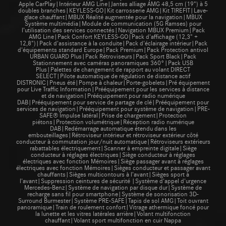
Apple CarPlay|Intérieur AMG Line|Jantes alliage AMG 48,5 cm (19") à 5
doubles branches|KEYLESS-GO|Kit carrosserie AMG|Kit TIREFIT|Lave-
glace chauffant|MBUX Réalité augmentée pour la navigation|MBUX
Système multimédia|Module de communication (5G Ramses) pour
l’utilisation des services connectés|Navigation MBUX Premium|Pack
AMG Line|Pack Confort KEYLESS-GO|Pack d'affichage (12,3" +
12,8")|Pack d'assistance à la conduite|Pack d'éclairage intérieur|Pack
d'équipements standard Europe|Pack Premium|Pack Protection antivol
URBAN GUARD Plus|Pack Rétroviseurs|Pack Sport Black|Pack
Stationnement avec caméras panoramiques 360°|Pack USB
Plus|Palettes de changement de rapport au volant DIRECT
SELECT|Pilote automatique de régulation de distance actif
DISTRONIC|Pneus été|Pompe à chaleur|Porte-gobelets|Pré équipement
pour Live Traffic Information|Prééquipement pour les services à distance
et de navigation|Prééquipement pour radio numérique
DAB|Prééquipement pour service de partage de clé|Prééquipement pour
services de navigation|Prééquipement pour système de navigation|PRE-
SAFE® Impulse latéral|Prise de chargement|Protection
piétons|Protection volumétrique|Réception radio numérique
DAB|Redémarrage automatique étendu dans les
embouteillages|Rétroviseur intérieur et rétroviseur extérieur côté
conducteur à commutation jour/nuit automatique|Rétroviseurs extérieurs
rabattables électriquement|Scanner à empreinte digitale|Siège
conducteur à réglages électriques|Siège conducteur à réglages
électriques avec fonction Mémoires|Siège passager avant à réglages
électriques avec fonction Mémoires|Sièges conducteur et passager avant
chauffants|Sièges multicontours à l’avant|Sièges sport à
l'avant|Suppression ceintures de sécurité |Système d'appel d'urgence
Mercedes-Benz|Système de navigation par disque dur|Système de
recharge sans fil pour smartphone|Système de sonorisation 3D-
Surround Burmester|Système PRE-SAFE|Tapis de sol AMG|Toit ouvrant
panoramique|Train de roulement confort|Vitrage athermique foncé pour
la lunette et les vitres latérales arrière|Volant multifonction
chauffant|Volant sport multifonction en cuir Nappa