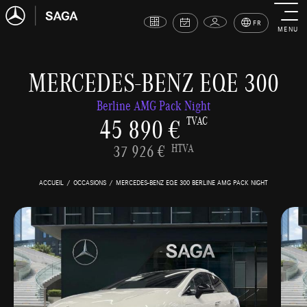
FR
MENU
MERCEDES-BENZ EQE 300
Berline AMG Pack Night
45 890 €
TVAC
37 926 €
HTVA
ACCUEIL
OCCASIONS
MERCEDES-BENZ EQE 300 BERLINE AMG PACK NIGHT