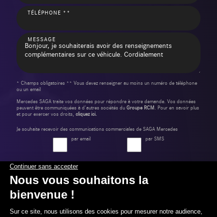
TÉLÉPHONE **
MESSAGE
* Champs obligatoires ** Vous devez renseigner au moins un numéro de téléphone
ou un email
Mercedes SAGA traite vos données pour répondre à votre demande. Vos données
peuvent être communiquées à d’autres sociétés du
Groupe RCM
. Pour en savoir plus
et pour exercer vos droits,
cliquez ici.
Je souhaite recevoir des communications commerciales de SAGA Mercedes
par email
par SMS
Envoyer ma demande