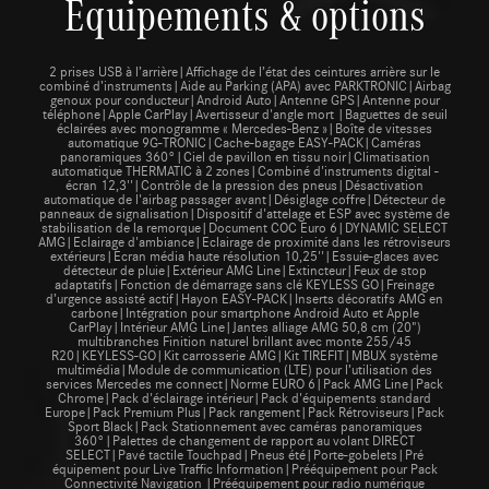
Equipements & options
2 prises USB à l’arrière|Affichage de l’état des ceintures arrière sur le
combiné d’instruments|Aide au Parking (APA) avec PARKTRONIC|Airbag
genoux pour conducteur|Android Auto|Antenne GPS|Antenne pour
téléphone|Apple CarPlay|Avertisseur d'angle mort |Baguettes de seuil
éclairées avec monogramme « Mercedes-Benz »|Boîte de vitesses
automatique 9G-TRONIC|Cache-bagage EASY-PACK|Caméras
panoramiques 360°|Ciel de pavillon en tissu noir|Climatisation
automatique THERMATIC à 2 zones|Combiné d'instruments digital -
écran 12,3''|Contrôle de la pression des pneus|Désactivation
automatique de l'airbag passager avant|Désiglage coffre|Détecteur de
panneaux de signalisation|Dispositif d'attelage et ESP avec système de
stabilisation de la remorque|Document COC Euro 6|DYNAMIC SELECT
AMG|Eclairage d'ambiance|Eclairage de proximité dans les rétroviseurs
extérieurs|Ecran média haute résolution 10,25''|Essuie-glaces avec
détecteur de pluie|Extérieur AMG Line|Extincteur|Feux de stop
adaptatifs|Fonction de démarrage sans clé KEYLESS GO|Freinage
d’urgence assisté actif|Hayon EASY-PACK|Inserts décoratifs AMG en
carbone|Intégration pour smartphone Android Auto et Apple
CarPlay|Intérieur AMG Line|Jantes alliage AMG 50,8 cm (20")
multibranches Finition naturel brillant avec monte 255/45
R20|KEYLESS-GO|Kit carrosserie AMG|Kit TIREFIT|MBUX système
multimédia|Module de communication (LTE) pour l’utilisation des
services Mercedes me connect|Norme EURO 6|Pack AMG Line|Pack
Chrome|Pack d'éclairage intérieur|Pack d'équipements standard
Europe|Pack Premium Plus|Pack rangement|Pack Rétroviseurs|Pack
Sport Black|Pack Stationnement avec caméras panoramiques
360°|Palettes de changement de rapport au volant DIRECT
SELECT|Pavé tactile Touchpad|Pneus été|Porte-gobelets|Pré
équipement pour Live Traffic Information|Prééquipement pour Pack
Connectivité Navigation |Prééquipement pour radio numérique