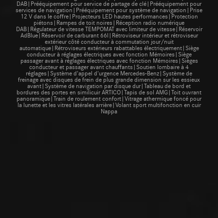
DAB|Prééquipement pour service de partage de clé|Prééquipement pour
services de navigation|Prééquipement pour système de navigation|Prise
12 V dans le coffre|Projecteurs LED hautes performances|Protection
piétons|Rampes de toit noires|Réception radio numérique
DAB|Régulateur de vitesse TEMPOMAT avec limiteur de vitesse|Réservoir
AdBlue|Réservoir de carburant 66l|Rétroviseur intérieur et rétroviseur
extérieur côté conducteur à commutation jour/nuit
automatique|Rétroviseurs extérieurs rabattables électriquement|Siège
conducteur à réglages électriques avec fonction Mémoires|Siège
passager avant à réglages électriques avec fonction Mémoires|Sièges
conducteur et passager avant chauffants|Soutien lombaire à 4
réglages|Système d'appel d'urgence Mercedes-Benz|Système de
freinage avec disques de frein de plus grande dimension sur les essieux
avant|Système de navigation par disque dur|Tableau de bord et
bordures des portes en similicuir ARTICO|Tapis de sol AMG|Toit ouvrant
panoramique|Train de roulement confort|Vitrage athermique foncé pour
la lunette et les vitres latérales arrière|Volant sport multifonction en cuir
Nappa