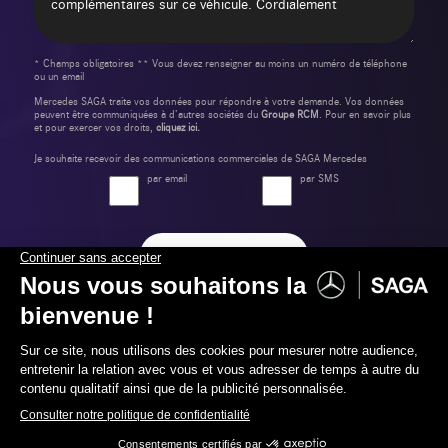
* Champs obligatoires ** Vous devez renseigner au moins un numéro de téléphone
ou un email
Mercedes SAGA traite vos données pour répondre à votre demande. Vos données
peuvent être communiquées à d’autres sociétés du
Groupe RCM
. Pour en savoir plus
et pour exercer vos droits,
cliquez ici.
Je souhaite recevoir des communications commerciales de SAGA Mercedes
par email
par SMS
Envoyer ma demande
Label Certified et Garanties
067 88 99 00
Contactez-nous