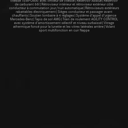
vitesse TEMPOMAT avec limiteur de vitesse|Réservoir AdBlue|Réservoir
de carburant 66l|Rétroviseur intérieur et rétroviseur extérieur côté
conducteur à commutation jour/nuit automatique|Rétroviseurs extérieurs
rabattables électriquement|Sièges conducteur et passager avant
chauffants|Soutien lombaire à 4 réglages|Système d'appel d'urgence
Mercedes-Benz|Tapis de sol AMG|Train de roulement AGILITY CONTROL
avec système d'amortissement sélectif et niveau surbaissé|Vitrage
athermique foncé pour la lunette et les vitres latérales arrière|Volant
sport multifonction en cuir Nappa