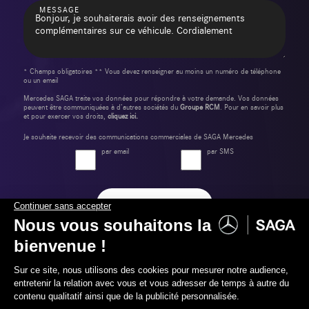
MESSAGE
* Champs obligatoires ** Vous devez renseigner au moins un numéro de téléphone
ou un email
Mercedes SAGA traite vos données pour répondre à votre demande. Vos données
peuvent être communiquées à d’autres sociétés du
Groupe RCM
. Pour en savoir plus
et pour exercer vos droits,
cliquez ici.
Je souhaite recevoir des communications commerciales de SAGA Mercedes
par email
par SMS
Envoyer ma demande
Label Certified et Garanties