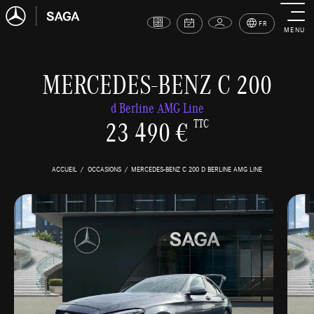
FR
MENU
MERCEDES-BENZ C 200
d Berline AMG Line
23 490 €
TTC
ACCUEIL
OCCASIONS
MERCEDES-BENZ C 200 D BERLINE AMG LINE