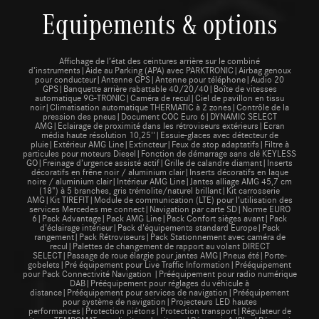
Equipements & options
Affichage de l’état des ceintures arrière sur le combiné
d’instruments|Aide au Parking (APA) avec PARKTRONIC|Airbag genoux
pour conducteur|Antenne GPS|Antenne pour téléphone|Audio 20
GPS|Banquette arrière rabattable 40/20/40|Boîte de vitesses
automatique 9G-TRONIC|Caméra de recul|Ciel de pavillon en tissu
noir|Climatisation automatique THERMATIC à 2 zones|Contrôle de la
pression des pneus|Document COC Euro 6|DYNAMIC SELECT
AMG|Eclairage de proximité dans les rétroviseurs extérieurs|Ecran
média haute résolution 10,25''|Essuie-glaces avec détecteur de
pluie|Extérieur AMG Line|Extincteur|Feux de stop adaptatifs|Filtre à
particules pour moteurs Diesel|Fonction de démarrage sans clé KEYLESS
GO|Freinage d’urgence assisté actif|Grille de calandre diamant|Inserts
décoratifs en frêne noir / aluminium clair|Inserts décoratifs en laque
noire / aluminium clair|Intérieur AMG Line|Jantes alliage AMG 45,7 cm
(18") à 5 branches, gris trémolite/naturel brillant|Kit carrosserie
AMG|Kit TIREFIT|Module de communication (LTE) pour l’utilisation des
services Mercedes me connect|Navigation par carte SD|Norme EURO
6|Pack Advantage|Pack AMG Line|Pack Confort sièges avant|Pack
d'éclairage intérieur|Pack d'équipements standard Europe|Pack
rangement|Pack Rétroviseurs|Pack Stationnement avec caméra de
recul|Palettes de changement de rapport au volant DIRECT
SELECT|Passage de roue élargie pour jantes AMG|Pneus été|Porte-
gobelets|Pré équipement pour Live Traffic Information|Prééquipement
pour Pack Connectivité Navigation |Prééquipement pour radio numérique
DAB|Prééquipement pour réglages du véhicule à
distance|Prééquipement pour services de navigation|Prééquipement
pour système de navigation|Projecteurs LED hautes
performances|Protection piétons|Protection transport|Régulateur de