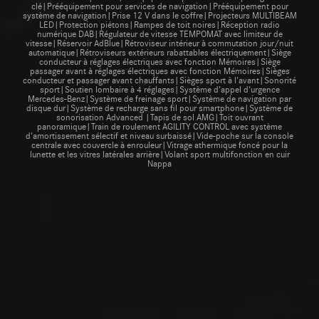
clé|Prééquipement pour services de navigation|Prééquipement pour
système de navigation|Prise 12 V dans le coffre|Projecteurs MULTIBEAM
LED|Protection piétons|Rampes de toit noires|Réception radio
numérique DAB|Régulateur de vitesse TEMPOMAT avec limiteur de
vitesse|Réservoir AdBlue|Rétroviseur intérieur à commutation jour/nuit
automatique|Rétroviseurs extérieurs rabattables électriquement|Siège
conducteur à réglages électriques avec fonction Mémoires|Siège
passager avant à réglages électriques avec fonction Mémoires|Sièges
conducteur et passager avant chauffants|Sièges sport à l'avant|Sonorité
sport|Soutien lombaire à 4 réglages|Système d'appel d'urgence
Mercedes-Benz|Système de freinage sport|Système de navigation par
disque dur|Système de recharge sans fil pour smartphone|Système de
sonorisation Advanced |Tapis de sol AMG|Toit ouvrant
panoramique|Train de roulement AGILITY CONTROL avec système
d'amortissement sélectif et niveau surbaissé|Vide-poche sur la console
centrale avec couvercle à enrouleur|Vitrage athermique foncé pour la
lunette et les vitres latérales arrière|Volant sport multifonction en cuir
Nappa