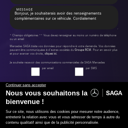
MESSAGE
* Champs obligatoires ** Vous devez renseigner au moins un numéro de téléphone
ou un email
Mercedes SAGA traite vos données pour répondre à votre demande. Vos données
peuvent être communiquées à d’autres sociétés du
Groupe RCM
. Pour en savoir plus
et pour exercer vos droits,
cliquez ici.
Je souhaite recevoir des communications commerciales de SAGA Mercedes
par email
par SMS
Envoyer ma demande
Label Certified et Garanties