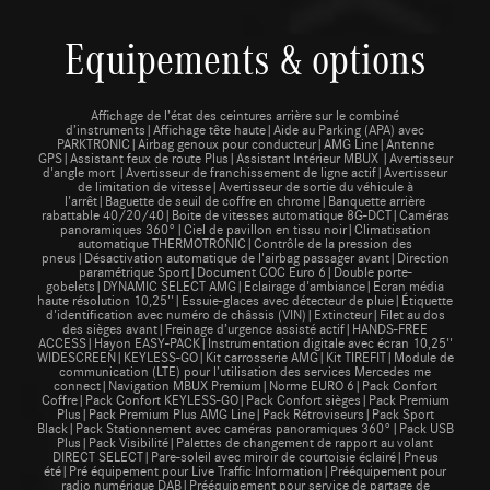
Equipements & options
Affichage de l’état des ceintures arrière sur le combiné
d’instruments|Affichage tête haute|Aide au Parking (APA) avec
PARKTRONIC|Airbag genoux pour conducteur|AMG Line|Antenne
GPS|Assistant feux de route Plus|Assistant Intérieur MBUX |Avertisseur
d'angle mort |Avertisseur de franchissement de ligne actif|Avertisseur
de limitation de vitesse|Avertisseur de sortie du véhicule à
l'arrêt|Baguette de seuil de coffre en chrome|Banquette arrière
rabattable 40/20/40|Boite de vitesses automatique 8G-DCT|Caméras
panoramiques 360°|Ciel de pavillon en tissu noir|Climatisation
automatique THERMOTRONIC|Contrôle de la pression des
pneus|Désactivation automatique de l'airbag passager avant|Direction
paramétrique Sport|Document COC Euro 6|Double porte-
gobelets|DYNAMIC SELECT AMG|Eclairage d'ambiance|Ecran média
haute résolution 10,25''|Essuie-glaces avec détecteur de pluie|Étiquette
d'identification avec numéro de châssis (VIN)|Extincteur|Filet au dos
des sièges avant|Freinage d’urgence assisté actif|HANDS-FREE
ACCESS|Hayon EASY-PACK|Instrumentation digitale avec écran 10,25''
WIDESCREEN|KEYLESS-GO|Kit carrosserie AMG|Kit TIREFIT|Module de
communication (LTE) pour l’utilisation des services Mercedes me
connect|Navigation MBUX Premium|Norme EURO 6|Pack Confort
Coffre|Pack Confort KEYLESS-GO|Pack Confort sièges|Pack Premium
Plus|Pack Premium Plus AMG Line|Pack Rétroviseurs|Pack Sport
Black|Pack Stationnement avec caméras panoramiques 360°|Pack USB
Plus|Pack Visibilité|Palettes de changement de rapport au volant
DIRECT SELECT|Pare-soleil avec miroir de courtoisie éclairé|Pneus
été|Pré équipement pour Live Traffic Information|Prééquipement pour
radio numérique DAB|Prééquipement pour service de partage de