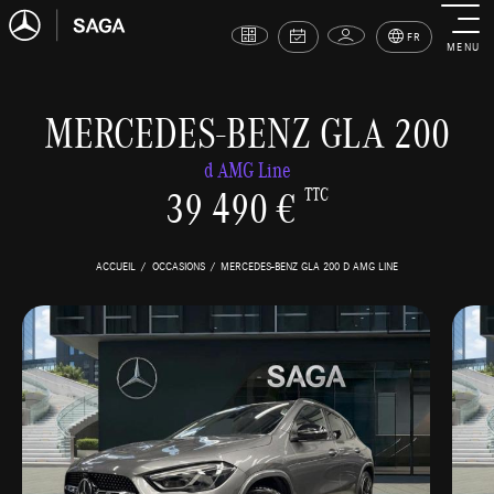
FR
MENU
MERCEDES-BENZ GLA 200
d AMG Line
39 490 €
TTC
ACCUEIL
OCCASIONS
MERCEDES-BENZ GLA 200 D AMG LINE