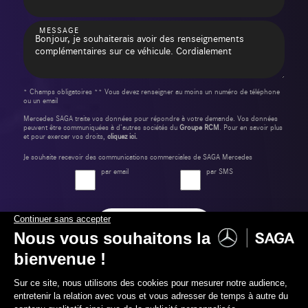
MESSAGE
* Champs obligatoires ** Vous devez renseigner au moins un numéro de téléphone
ou un email
Mercedes SAGA traite vos données pour répondre à votre demande. Vos données
peuvent être communiquées à d’autres sociétés du
Groupe RCM
. Pour en savoir plus
et pour exercer vos droits,
cliquez ici.
Je souhaite recevoir des communications commerciales de SAGA Mercedes
par email
par SMS
Envoyer ma demande
Label Certified et Garanties