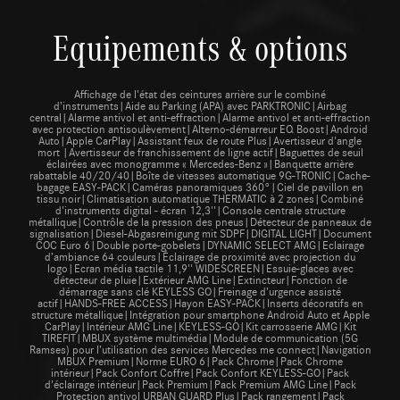
Equipements & options
Affichage de l’état des ceintures arrière sur le combiné
d’instruments|Aide au Parking (APA) avec PARKTRONIC|Airbag
central|Alarme antivol et anti-effraction|Alarme antivol et anti-effraction
avec protection antisoulèvement|Alterno-démarreur EQ Boost|Android
Auto|Apple CarPlay|Assistant feux de route Plus|Avertisseur d'angle
mort |Avertisseur de franchissement de ligne actif|Baguettes de seuil
éclairées avec monogramme « Mercedes-Benz »|Banquette arrière
rabattable 40/20/40|Boîte de vitesses automatique 9G-TRONIC|Cache-
bagage EASY-PACK|Caméras panoramiques 360°|Ciel de pavillon en
tissu noir|Climatisation automatique THERMATIC à 2 zones|Combiné
d'instruments digital - écran 12,3''|Console centrale structure
métallique|Contrôle de la pression des pneus|Détecteur de panneaux de
signalisation|Diesel-Abgasreinigung mit SDPF|DIGITAL LIGHT|Document
COC Euro 6|Double porte-gobelets|DYNAMIC SELECT AMG|Eclairage
d’ambiance 64 couleurs|Éclairage de proximité avec projection du
logo|Ecran média tactile 11,9'' WIDESCREEN|Essuie-glaces avec
détecteur de pluie|Extérieur AMG Line|Extincteur|Fonction de
démarrage sans clé KEYLESS GO|Freinage d’urgence assisté
actif|HANDS-FREE ACCESS|Hayon EASY-PACK|Inserts décoratifs en
structure métallique|Intégration pour smartphone Android Auto et Apple
CarPlay|Intérieur AMG Line|KEYLESS-GO|Kit carrosserie AMG|Kit
TIREFIT|MBUX système multimédia|Module de communication (5G
Ramses) pour l’utilisation des services Mercedes me connect|Navigation
MBUX Premium|Norme EURO 6|Pack Chrome|Pack Chrome
intérieur|Pack Confort Coffre|Pack Confort KEYLESS-GO|Pack
d'éclairage intérieur|Pack Premium|Pack Premium AMG Line|Pack
Protection antivol URBAN GUARD Plus|Pack rangement|Pack