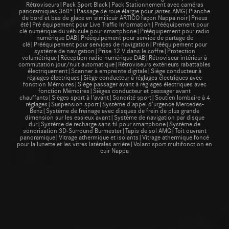
Rétroviseurs|Pack Sport Black|Pack Stationnement avec caméras
panoramiques 360°|Passage de roue élargie pour jantes AMG|Planche
de bord et bas de glace en similicuir ARTICO façon Nappa noir|Pneus
été|Pré équipement pour Live Traffic Information|Prééquipement pour
clé numérique du véhicule pour smartphone|Prééquipement pour radio
numérique DAB|Prééquipement pour service de partage de
clé|Prééquipement pour services de navigation|Prééquipement pour
système de navigation|Prise 12 V dans le coffre|Protection
volumétrique|Réception radio numérique DAB|Rétroviseur intérieur à
commutation jour/nuit automatique|Rétroviseurs extérieurs rabattables
électriquement|Scanner à empreinte digitale|Siège conducteur à
réglages électriques|Siège conducteur à réglages électriques avec
fonction Mémoires|Siège passager avant à réglages électriques avec
fonction Mémoires|Sièges conducteur et passager avant
chauffants|Sièges sport à l'avant|Sonorité sport|Soutien lombaire à 4
réglages|Suspension sport|Système d'appel d'urgence Mercedes-
Benz|Système de freinage avec disques de frein de plus grande
dimension sur les essieux avant|Système de navigation par disque
dur|Système de recharge sans fil pour smartphone|Système de
sonorisation 3D-Surround Burmester|Tapis de sol AMG|Toit ouvrant
panoramique|Vitrage athermique et isolants|Vitrage athermique foncé
pour la lunette et les vitres latérales arrière|Volant sport multifonction en
cuir Nappa