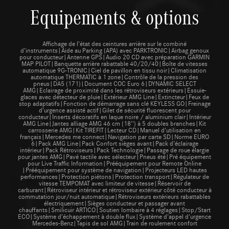
Equipements & options
Affichage de l’état des ceintures arrière sur le combiné
d’instruments|Aide au Parking (APA) avec PARKTRONIC|Airbag genoux
pour conducteur|Antenne GPS|Audio 20 CD avec préparation GARMIN
MAP PILOT|Banquette arrière rabattable 40/20/40|Boîte de vitesses
automatique 9G-TRONIC|Ciel de pavillon en tissu noir|Climatisation
automatique THERMATIC à 1 zone|Contrôle de la pression des
pneus|DA5 (171)|Document COC Euro 6|DYNAMIC SELECT
AMG|Eclairage de proximité dans les rétroviseurs extérieurs|Essuie-
glaces avec détecteur de pluie|Extérieur AMG Line|Extincteur|Feux de
stop adaptatifs|Fonction de démarrage sans clé KEYLESS GO|Freinage
d’urgence assisté actif|Gilet de sécurité fluorescent pour
conducteur|Inserts décoratifs en laque noire / aluminium clair|Intérieur
AMG Line|Jantes alliage AMG 46 cm (18'') à 5 doubles branches|Kit
carrosserie AMG|Kit TIREFIT|Lecteur CD|Manuel d'utilisation en
français|Mercedes me connect|Navigation par carte SD|Norme EURO
6|Pack AMG Line|Pack Confort sièges avant|Pack d'éclairage
intérieur|Pack Rétroviseurs|Pack Technologie|Passage de roue élargie
pour jantes AMG|Pavé tactile avec sélecteur|Pneus été|Pré équipement
pour Live Traffic Information|Prééquipement pour Remote Online
|Prééquipement pour système de navigation|Projecteurs LED hautes
performances|Protection piétons|Protection transport|Régulateur de
vitesse TEMPOMAT avec limiteur de vitesse|Réservoir de
carburant|Rétroviseur intérieur et rétroviseur extérieur côté conducteur à
commutation jour/nuit automatique|Rétroviseurs extérieurs rabattables
électriquement|Sièges conducteur et passager avant
chauffants|Smilicuir ARTICO|Soutien lombaire à 4 réglages|Stop/Start
ECO|Système d’échappement à double flux|Système d'appel d'urgence
Mercedes-Benz|Tapis de sol AMG|Train de roulement confort