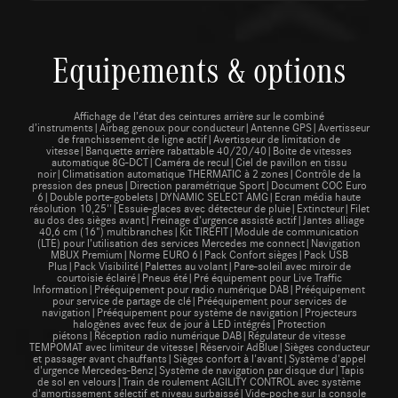
Equipements & options
Affichage de l’état des ceintures arrière sur le combiné
d’instruments|Airbag genoux pour conducteur|Antenne GPS|Avertisseur
de franchissement de ligne actif|Avertisseur de limitation de
vitesse|Banquette arrière rabattable 40/20/40|Boite de vitesses
automatique 8G-DCT|Caméra de recul|Ciel de pavillon en tissu
noir|Climatisation automatique THERMATIC à 2 zones|Contrôle de la
pression des pneus|Direction paramétrique Sport|Document COC Euro
6|Double porte-gobelets|DYNAMIC SELECT AMG|Ecran média haute
résolution 10,25''|Essuie-glaces avec détecteur de pluie|Extincteur|Filet
au dos des sièges avant|Freinage d’urgence assisté actif|Jantes alliage
40,6 cm (16") multibranches|Kit TIREFIT|Module de communication
(LTE) pour l’utilisation des services Mercedes me connect|Navigation
MBUX Premium|Norme EURO 6|Pack Confort sièges|Pack USB
Plus|Pack Visibilité|Palettes au volant|Pare-soleil avec miroir de
courtoisie éclairé|Pneus été|Pré équipement pour Live Traffic
Information|Prééquipement pour radio numérique DAB|Prééquipement
pour service de partage de clé|Prééquipement pour services de
navigation|Prééquipement pour système de navigation|Projecteurs
halogènes avec feux de jour à LED intégrés|Protection
piétons|Réception radio numérique DAB|Régulateur de vitesse
TEMPOMAT avec limiteur de vitesse|Réservoir AdBlue|Sièges conducteur
et passager avant chauffants|Sièges confort à l'avant|Système d'appel
d'urgence Mercedes-Benz|Système de navigation par disque dur|Tapis
de sol en velours|Train de roulement AGILITY CONTROL avec système
d'amortissement sélectif et niveau surbaissé|Vide-poche sur la console