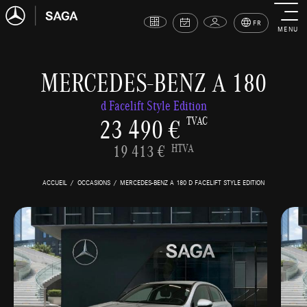
FR
MENU
MERCEDES-BENZ A 180
d Facelift Style Edition
23 490 €
TVAC
19 413 €
HTVA
ACCUEIL
OCCASIONS
MERCEDES-BENZ A 180 D FACELIFT STYLE EDITION