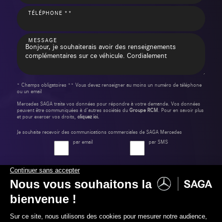
TÉLÉPHONE **
MESSAGE
* Champs obligatoires ** Vous devez renseigner au moins un numéro de téléphone
ou un email
Mercedes SAGA traite vos données pour répondre à votre demande. Vos données
peuvent être communiquées à d’autres sociétés du
Groupe RCM
. Pour en savoir plus
et pour exercer vos droits,
cliquez ici.
Je souhaite recevoir des communications commerciales de SAGA Mercedes
par email
par SMS
Envoyer ma demande