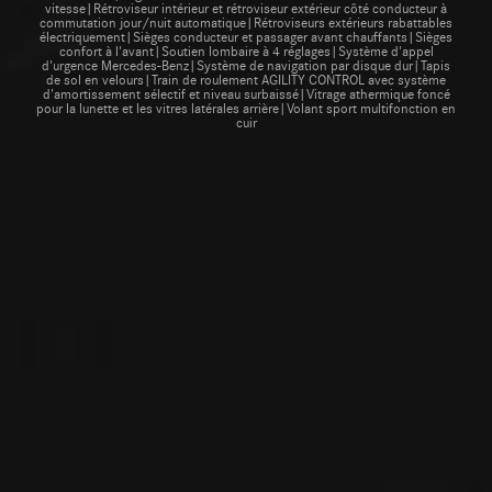
vitesse|Rétroviseur intérieur et rétroviseur extérieur côté conducteur à
commutation jour/nuit automatique|Rétroviseurs extérieurs rabattables
électriquement|Sièges conducteur et passager avant chauffants|Sièges
confort à l'avant|Soutien lombaire à 4 réglages|Système d'appel
d'urgence Mercedes-Benz|Système de navigation par disque dur|Tapis
de sol en velours|Train de roulement AGILITY CONTROL avec système
d'amortissement sélectif et niveau surbaissé|Vitrage athermique foncé
pour la lunette et les vitres latérales arrière|Volant sport multifonction en
cuir