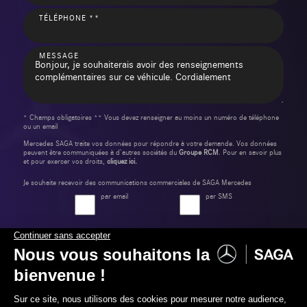
TÉLÉPHONE **
MESSAGE
* Champs obligatoires ** Vous devez renseigner au moins un numéro de téléphone
ou un email
Mercedes SAGA traite vos données pour répondre à votre demande. Vos données
peuvent être communiquées à d’autres sociétés du
Groupe RCM
. Pour en savoir plus
et pour exercer vos droits,
cliquez ici.
Je souhaite recevoir des communications commerciales de SAGA Mercedes
par email
par SMS
Envoyer ma demande