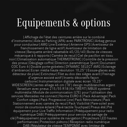
Equipements & options
|Affichage de l’état des ceintures arrière sur le combiné
d’instruments|Aide au Parking (APA) avec PARKTRONIC|Airbag genoux
pour conducteur|AMG Line Extérieur|Antenne GPS|Avertisseur de
franchissement de ligne actif|Avertisseur de limitation de
vitesse|Banquette arrière rabattable 40/20/40|Boite de vitesses
mécanique à 6 rapports|Caméra de recul|Ciel de pavillon en tissu
noir|Climatisation automatique THERMOTRONIC|Contrôle de la pression
des pneus|Désiglage coffre|Direction paramétrique Sport|Document
COC Euro 6|Double porte-gobelets|DYNAMIC SELECT AMG|Eclairage
d'ambiance|Ecran média haute résolution 10,25''|Essuie-glaces avec
détecteur de pluie|Extincteur|Filet au dos des sièges avant|Freinage
d’urgence assisté actif|Inserts décoratifs façon
carbone|Instrumentation digitale avec écran 10,25''
WIDESCREEN|Jantes alliage 46 cm (18') design multibranches argent
Vanadium avec pneus 215/55 R18|Kit TIREFIT|MBUX système
multimédia|Module de communication (LTE) pour l’utilisation des
services Mercedes me connect|Norme EURO 6|Pack Advantage|Pack
Confort sièges|Pack Progressive Line|Pack Rétroviseurs|Pack
Stationnement avec caméra de recul|Pack Visibilité|Pare-soleil avec
miroir de courtoisie éclairé|Pavé tactile Touchpad|Pneus été|Pré
équipement pour Live Traffic Information|Prééquipement pour radio
numérique DAB|Prééquipement pour service de partage de
clé|Prééquipement pour système de navigation|Projecteurs LED hautes
performances|Protection piétons|Réception radio numérique
DAB|Régulateur de vitesse TEMPOMAT avec limiteur de