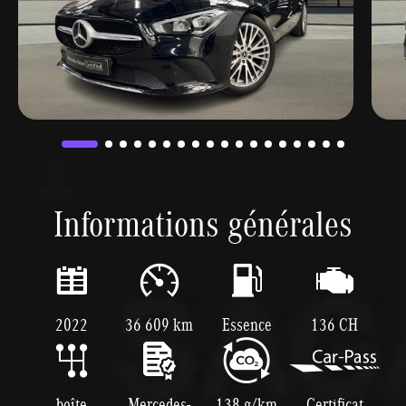
Informations générales
2022
36 609 km
Essence
136 CH
boîte
Mercedes-
138 g/km
Certificat