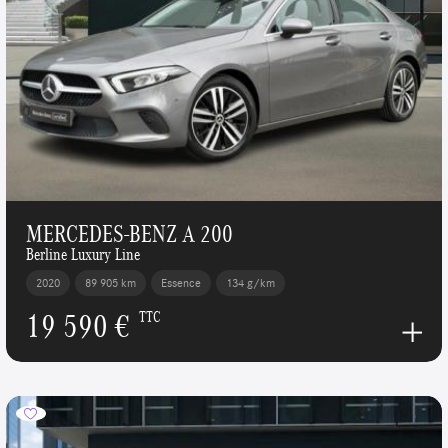
MERCEDES-BENZ A 200
Berline Luxury Line
2020
89 905 km
Essence
134 g/km
19 590 €
TTC