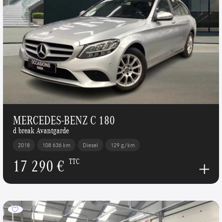
MERCEDES-BENZ C 180
d break Avantgarde
2018
108 636 km
Diesel
129 g/km
17 290 €
TTC