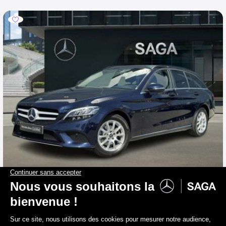
MERCEDES-BENZ C 180
d Break Luxury Line Boite auto
2019
96 770 km
Diesel
139 g/km