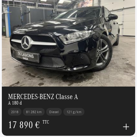
MERCEDES-BENZ Classe A
A 180 d
2018
81 282 km
Diesel
121 g/km
17 890 €
TTC