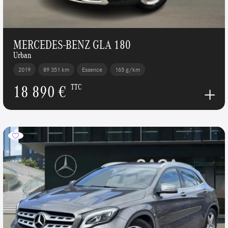
MERCEDES-BENZ GLA 180
Urban
2019
89 351 km
Essence
165 g/km
18 890 €
TTC