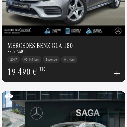
MERCEDES-BENZ GLA 180
Pack AMG
2017
95 149 km
Essence
0 g/km
19 490 €
TTC