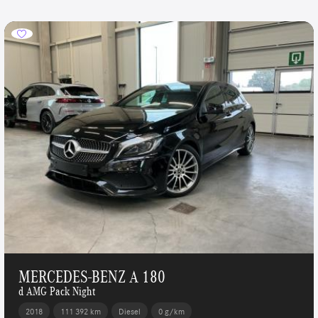
MERCEDES-BENZ A 180
d AMG Pack Night
2018
111 392 km
Diesel
0 g/km