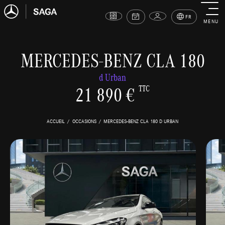
FR
MENU
MERCEDES-BENZ CLA 180
d Urban
21 890 €
TTC
ACCUEIL
OCCASIONS
MERCEDES-BENZ CLA 180 D URBAN