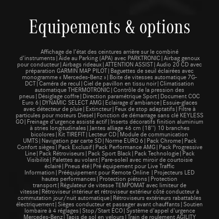
Equipements & options
Affichage de l’état des ceintures arrière sur le combiné
d’instruments|Aide au Parking (APA) avec PARKTRONIC|Airbag genoux
pour conducteur|Airbags rideaux|ATTENTION ASSIST|Audio 20 CD avec
préparation GARMIN MAP PILOT|Baguettes de seuil éclairées avec
monogramme « Mercedes-Benz »|Boite de vitesses automatique 7G-
DCT|Caméra de recul|Ciel de pavillon en tissu noir|Climatisation
automatique THERMOTRONIC|Contrôle de la pression des
pneus|Désiglage coffre|Direction paramétrique Sport|Document COC
Euro 6|DYNAMIC SELECT AMG|Eclairage d'ambiance|Essuie-glaces
avec détecteur de pluie|Extincteur|Feux de stop adaptatifs|Filtre à
particules pour moteurs Diesel|Fonction de démarrage sans clé KEYLESS
GO|Freinage d’urgence assisté actif|Inserts décoratifs finition aluminium
à stries longitudinales|Jantes alliage 46 cm (18'') 10 branches
bicolores|Kit TIREFIT|Lecteur CD|Module de communication
UMTS|Navigation par carte SD|Norme EURO 6|Pack Chrome|Pack
Confort sièges|Pack Exclusif|Pack Performance AMG|Pack Progressive
Line|Pack Rétroviseurs|Pack Sport Black|Pack Technologie|Pack
Visibilité|Palettes au volant|Pare-soleil avec miroir de courtoisie
éclairé|Pneus été|Pré équipement pour Live Traffic
Information|Prééquipement pour Remote Online |Projecteurs LED
hautes performances|Protection piétons|Protection
transport|Régulateur de vitesse TEMPOMAT avec limiteur de
vitesse|Rétroviseur intérieur et rétroviseur extérieur côté conducteur à
commutation jour/nuit automatique|Rétroviseurs extérieurs rabattables
électriquement|Sièges conducteur et passager avant chauffants|Soutien
lombaire à 4 réglages|Stop/Start ECO|Système d'appel d'urgence
Mercedes-Benz|Tapis de sol en velours|Train de roulement AGILITY