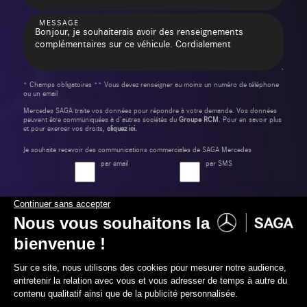
MESSAGE
* Champs obligatoires ** Vous devez renseigner au moins un numéro de téléphone
ou un email
Mercedes SAGA traite vos données pour répondre à votre demande. Vos données
peuvent être communiquées à d’autres sociétés du
Groupe RCM
. Pour en savoir plus
et pour exercer vos droits,
cliquez ici.
Je souhaite recevoir des communications commerciales de SAGA Mercedes
par email
par SMS
Envoyer ma demande
Label Certified et Garanties