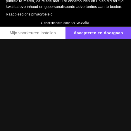
Elektrificeer uw activiteit.
Reserveer een proefrit
Maximale veelzijdigheid.
De eVito Bestelwagen voldoet aan alle moderne
mobiliteitscriteria en combineert de traditionele
sterktes van de Vito met een efficiënte elektromotor
met een vermogen van 85 kW (116 pk) en een koppel
van 295 Nm.
De eVito Bestelwagen heeft een rijbereik van 150
kilometer¹² dankzij zijn nuttige batterijcapaciteit van
35 kWh. De oplaadtijd bedraagt ongeveer 6 uur³ en het
laadvermogen tot 7,4 kW.
De eVito Van kan worden besteld in de lengtes 'lang'
en 'extra lang', met een laadruimte van 6,0 m³