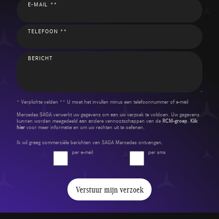
E-MAIL **
TELEFOON **
BERICHT
* Verplichte velden ** U moet het invullen minus een telefoonnummer of e-mail
Mercedes SAGA verwerkt uw gegevens om aan uw verzoek te voldoen. Uw gegevens
kunnen worden meegedeeld aan andere vennootschappen van de
RCM-groep
.
Klik
hier
voor meer informatie en om uw rechten uit te oefenen.
Ik wil graag commerciële berichten van SAGA Mercedes ontvangen.
per e-mail
per sms
Verstuur mijn verzoek