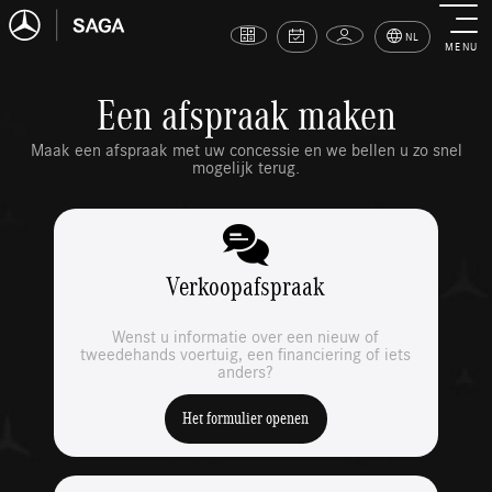
NL
MENU
Een afspraak maken
Maak een afspraak met uw concessie en we bellen u zo snel
mogelijk terug.
Verkoopafspraak
Wenst u informatie over een nieuw of
tweedehands voertuig, een financiering of iets
anders?
Het formulier openen