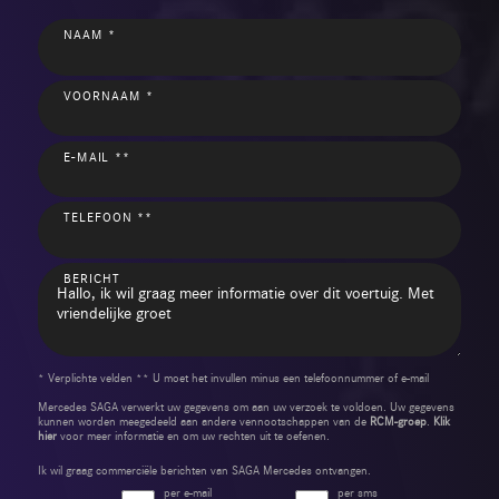
NAAM *
VOORNAAM *
E-MAIL **
TELEFOON **
BERICHT
* Verplichte velden ** U moet het invullen minus een telefoonnummer of e-mail
Mercedes SAGA verwerkt uw gegevens om aan uw verzoek te voldoen. Uw gegevens
kunnen worden meegedeeld aan andere vennootschappen van de
RCM-groep
.
Klik
hier
voor meer informatie en om uw rechten uit te oefenen.
Ik wil graag commerciële berichten van SAGA Mercedes ontvangen.
per e-mail
per sms