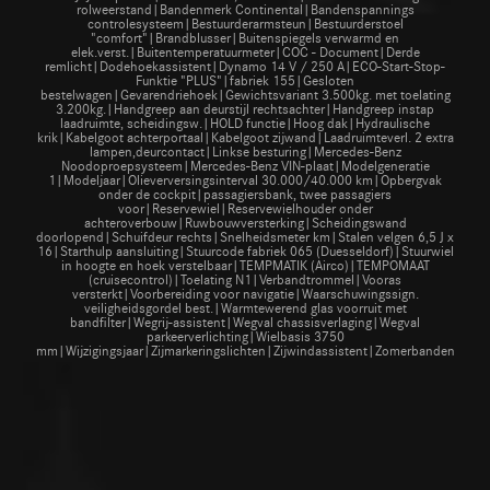
rolweerstand|Bandenmerk Continental|Bandenspannings
controlesysteem|Bestuurderarmsteun|Bestuurderstoel
"comfort"|Brandblusser|Buitenspiegels verwarmd en
elek.verst.|Buitentemperatuurmeter|COC - Document|Derde
remlicht|Dodehoekassistent|Dynamo 14 V / 250 A|ECO-Start-Stop-
Funktie "PLUS"|fabriek 155|Gesloten
bestelwagen|Gevarendriehoek|Gewichtsvariant 3.500kg. met toelating
3.200kg.|Handgreep aan deurstijl rechtsachter|Handgreep instap
laadruimte, scheidingsw.|HOLD functie|Hoog dak|Hydraulische
krik|Kabelgoot achterportaal|Kabelgoot zijwand|Laadruimteverl. 2 extra
lampen,deurcontact|Linkse besturing|Mercedes-Benz
Noodoproepsysteem|Mercedes-Benz VIN-plaat|Modelgeneratie
1|Modeljaar|Olieverversingsinterval 30.000/40.000 km|Opbergvak
onder de cockpit|passagiersbank, twee passagiers
voor|Reservewiel|Reservewielhouder onder
achteroverbouw|Ruwbouwversterking|Scheidingswand
doorlopend|Schuifdeur rechts|Snelheidsmeter km|Stalen velgen 6,5 J x
16|Starthulp aansluiting|Stuurcode fabriek 065 (Duesseldorf)|Stuurwiel
in hoogte en hoek verstelbaar|TEMPMATIK (Airco)|TEMPOMAAT
(cruisecontrol)|Toelating N1|Verbandtrommel|Vooras
versterkt|Voorbereiding voor navigatie|Waarschuwingssign.
veiligheidsgordel best.|Warmtewerend glas voorruit met
bandfilter|Wegrij-assistent|Wegval chassisverlaging|Wegval
parkeerverlichting|Wielbasis 3750
mm|Wijzigingsjaar|Zijmarkeringslichten|Zijwindassistent|Zomerbanden