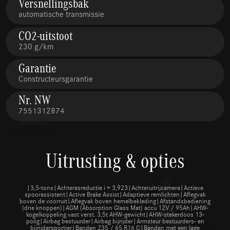
Versnellingsbak
automatische transmissie
CO2-uitstoot
230 g/km
Garantie
Constructeursgarantie
Nr. NW
7551312874
Uitrusting & opties
|3,5-tons|Achterasreductie i = 3,923|Achteruitrijcamera|Actieve
spoorassistent|Active Brake Assist|Adaptieve remlichten|Aflegvak
boven de voorruit|Aflegvak boven hemelbekleding|Afstandsbediening
(drie knoppen)|AGM (Absorption Glass Mat) accu 12V / 95Ah|AHW-
kogelkoppeling vast verst. 3,5t AHW-gewicht|AHW-stekerdoos 13-
polig|Airbag bestuurder|Airbag bijrijder|Armsteur bestuurders- en
bijrijdersportier|Banden 235 / 65 R16 C|Banden met een lage