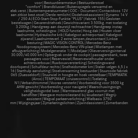
voor|Bestuurderarmsteun|Bestuurderstoel
"comfort"|Brandblusser|Buitenspiegels verwarmd en
elek.verst.|Buitentemperatuurmeter|COC - Document|Contactdoos 12V
aan zitkist best.stoel|Derde remlicht|Dodehoekassistent|Dynamo 14 V
/ 250 A|ECO-Start-Stop-Funktie "PLUS"|fabriek 155|Gesloten
bestelwagen|Gevarendriehoek|Gewichtsvariant 3.500kg. met toelating
3.200kg.|Handgreep aan deurstijl rechtsachter|Handgreep instap
laadruimte, scheidingsw.|HOLD functie|Hoog dak|Houten vloer
laadruimte|Hydraulische krik|Kabelgoot achterportaal|Kabelgoot
zijwand|Laadruimteverl. 2 extra lampen,deurcontact|Linkse
besturing|MAGIC VISION CONTROL|Mercedes-Benz
Noodoproepsysteem|Mercedes-Benz VIN-plaat|Mistlampen met
afbuigverlichting|Modelgeneratie 1|Modeljaar|Olieverversingsinterval
30.000/40.000 km|Opbergvak onder de cockpit|passagiersbank, twee
passagiers voor|Reservewiel|Reservewielhouder onder
achteroverbouw|Ruwbouwversterking|Scheidingswand
doorlopend|Schuifdeur rechts|Snelheidsmeter km|Stalen velgen 6,5 J x
16|Starthulp aansluiting|Stoelverwarming bestuurder|Stuurcode fabriek
065 (Duesseldorf)|Stuurwiel in hoogte en hoek verstelbaar|TEMPMATIK
(Airco)|TEMPOMAAT (cruisecontrol)|Toelating
N1|Verbandtrommel|Vooras versterkt|Voorbereiding voor 3500 kg
AHW-gewicht|Voorbereiding voor navigatie|Waarschuwingssign.
veiligheidsgordel best.|Warmtewerend glas voorruit met
bandfilter|Weergave motoroliestand bij koudestart|Wegrij-
assistent|Wegval parkeerverlichting|Wielbasis 3750
mm|Wijzigingsjaar|Zijmarkeringslichten|Zijwindassistent|Zomerbanden