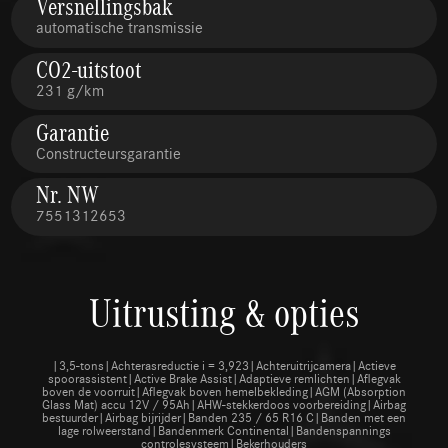
Versnellingsbak
automatische transmissie
CO2-uitstoot
231 g/km
Garantie
Constructeursgarantie
Nr. NW
7551312653
Uitrusting & opties
|3,5-tons|Achterasreductie i = 3,923|Achteruitrijcamera|Actieve
spoorassistent|Active Brake Assist|Adaptieve remlichten|Aflegvak
boven de voorruit|Aflegvak boven hemelbekleding|AGM (Absorption
Glass Mat) accu 12V / 95Ah|AHW-stekkerdoos voorbereiding|Airbag
bestuurder|Airbag bijrijder|Banden 235 / 65 R16 C|Banden met een
lage rolweerstand|Bandenmerk Continental|Bandenspannings
controlesysteem|Bekerhouders