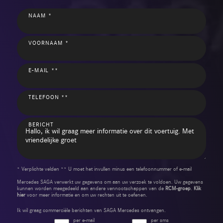
NAAM *
VOORNAAM *
E-MAIL **
TELEFOON **
BERICHT
* Verplichte velden ** U moet het invullen minus een telefoonnummer of e-mail
Mercedes SAGA verwerkt uw gegevens om aan uw verzoek te voldoen. Uw gegevens
kunnen worden meegedeeld aan andere vennootschappen van de
RCM-groep
.
Klik
hier
voor meer informatie en om uw rechten uit te oefenen.
Ik wil graag commerciële berichten van SAGA Mercedes ontvangen.
per e-mail
per sms