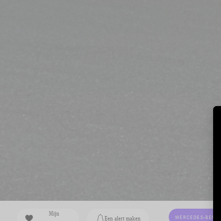
Mijn
MERCEDES-BENZ
Een alert maken