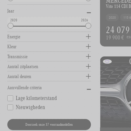
-
Vito 114 CDI 
Jaar
2020
115 
2020
2026
24 079
19 900 €
Energie
ex
Kleur
Transmissie
Aantal zitplaatsen
Aantal deuren
-
Aanvullende criteria
Lage kilometerstand
Nieuwigheden
Doorzoek onze 37 voorraadmodellen