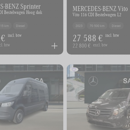
-BENZ Sprinter
MERCEDES-BENZ Vito
CDI Bestelwagen Hoog dak
Vito 116 CDI Bestelwagen L2
015 km
Diesel
2023
70 500 km
Diesel
 €
27 588 €
incl. btw
incl. btw
22 800 €
cl. btw
excl. btw