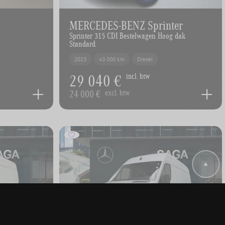
MERCEDES-BENZ Sprinter
Sprinter 315 CDI Bestelwagen Hoog dak
Standard
2023
43 000 km
Diesel
29 040 €
incl. btw
24 000 €
excl. btw