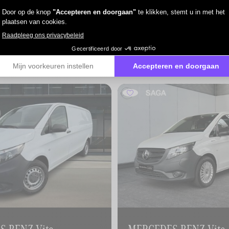
ie aan uw zoekopdracht beantwoorden
Al onze tweedehandsvoertuigen worden geleverd met een Car-Pa
kilometerstand garandeert.
Dit document geeft u een duidelijke en betrouwbare geschieden
-BENZ Vito
MERCEDES-BENZ Vito