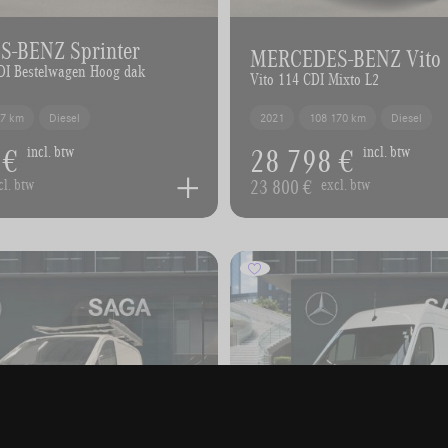
-BENZ Sprinter
MERCEDES-BENZ Vito
CDI Bestelwagen Hoog dak
Vito 114 CDI Mixto L2
27 km
Diesel
2021
108 170 km
Diesel
 €
28 798 €
incl. btw
incl. btw
23 800 €
cl. btw
excl. btw