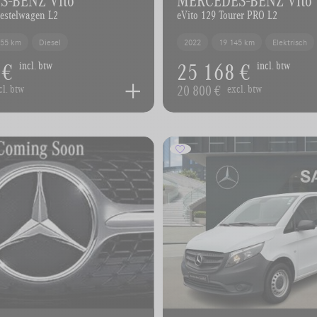
Bestelwagen L2
eVito 129 Tourer PRO L2
655 km
Diesel
2022
19 145 km
Elektrisch
 €
25 168 €
incl. btw
incl. btw
20 800 €
cl. btw
excl. btw