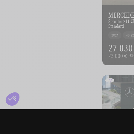
MERCEDES
Sprinter 211 
Standard
2021
48 2
27 830
23 000 €
ex