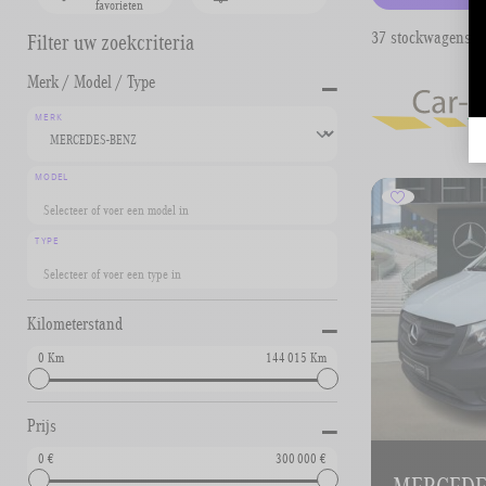
favorieten
37 stockwagens d
Filter uw zoekcriteria
-
Merk / Model / Type
MERK
MODEL
TYPE
-
Kilometerstand
0
144 015
-
Prijs
0
300 000
MERCEDES