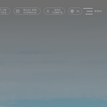
AT UW
MAAK EEN
MON
NL
MENU
RTUIG
AFSPRAAK
COMPTE