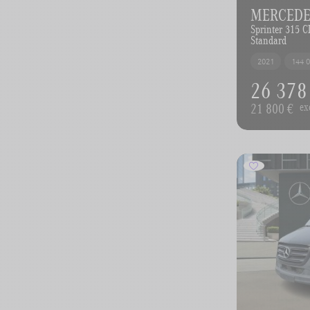
MERCEDES
Sprinter 315 
Standard
2021
144 
26 378
21 800 €
ex