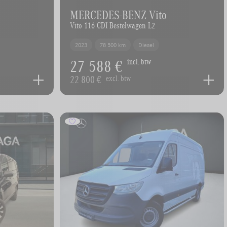
MERCEDES-BENZ Vito
Vito 116 CDI Bestelwagen L2
2023
78 500 km
Diesel
27 588 €
incl. btw
22 800 €
excl. btw