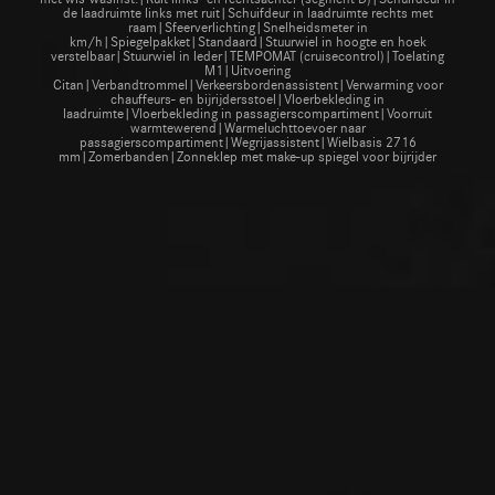
de laadruimte links met ruit|Schuifdeur in laadruimte rechts met
raam|Sfeerverlichting|Snelheidsmeter in
km/h|Spiegelpakket|Standaard|Stuurwiel in hoogte en hoek
verstelbaar|Stuurwiel in leder|TEMPOMAT (cruisecontrol)|Toelating
M1|Uitvoering
Citan|Verbandtrommel|Verkeersbordenassistent|Verwarming voor
chauffeurs- en bijrijdersstoel|Vloerbekleding in
laadruimte|Vloerbekleding in passagierscompartiment|Voorruit
warmtewerend|Warmeluchttoevoer naar
passagierscompartiment|Wegrijassistent|Wielbasis 2716
mm|Zomerbanden|Zonneklep met make-up spiegel voor bijrijder