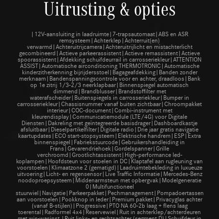
Uitrusting & opties
|12V-aansluiting in laadruimte|7-trapsautomaat|ABS en ASR
remsysteem|Achterklep|Achterruit(en)
verwarmd|Achteruitrijcamera|Achteruitrijlicht en mistachterlicht
gecombineerd|Actieve parkeerassistent|Actieve remassistent|Actieve
spoorassistent|Afdekking schuifdeurrail in carrosseriekleur|ATTENTION
ASSIST|Automatische airconditioning THERMOTRONIC|Automatische
kinderzitherkenning bijrijdersstoel|Bagageafdekking|Banden zonder
merknaam|Bandenspanningscontrole voor en achter, draadloos|Bank
op 1e zitrij 1/3-2/3 neerklapbaar|Binnenspiegel automatisch
dimmend|Brandblusser|Brandstoffilter met
waterafscheider|Buitenspiegels in carrosseriekleur|Bumper in
carrosseriekleur|Chassisnummer vanaf buiten zichtbaar|Chroompakket
interieur|COC-document|Combi-instrument met
kleurendisplay|Communicatiemodule (LTE/4G) voor Digitale
Diensten|Dakreling met geïntegreerde basisdrager|Dashboardkastje
afsluitbaar|Dieselpartikelfilter|Digitale radio|Drie jaar gratis navigatie
kaartupdates|ECO start-stopsysteem|Elektrische handrem|ESP|Extra
binnenspiegel|Fabriekstuurcode|Gebruikershandleiding in
Frans|Gevarendriehoek|Gordelspanner|Grille
verchroomd|Grootlichtassistent|High-performance led-
koplampen|Hoofdsteun voor stoelen in DC|Klaptafel aan rugleuning van
voorstoelen|Klimaatzone 2 (gematigd)|Laadruimtebekleding in luxueuze
uitvoering|Licht- en regensensor|Live Traffic Informatie|Mercedes-Benz
noodoproepsysteem|Middenarmsteun met opbergvak|Modelgeneratie
0|Multifunctioneel
stuurwiel|Navigatie|Parkeerpakket|Pechmanagement|Pompadoertassen
aan voorstoelen|Pookknop in leder|Premium pakket|Privacyglas achter
(vanaf B-stijlen)|Progressive|PTO NA 60-2b laag + flens laag
toerental|Radformel 4x4|Reservewiel|Ruit in achterklep/achterdeuren
met wis-wasinst.|Ruit links- en rechtsachter (segment D)|Schuifdeur in