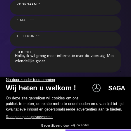
VOORNAAM *
E-MAIL **
TELEFOON **
BERICHT
* Verplichte velden ** U moet het invullen minus een telefoonnummer of e-mail
Mercedes SAGA verwerkt uw gegevens om aan uw verzoek te voldoen. Uw gegevens
kunnen worden meegedeeld aan andere vennootschappen van de
RCM-groep
.
Klik
hier
voor meer informatie en om uw rechten uit te oefenen.
Ik wil graag commerciële berichten van SAGA Mercedes ontvangen.
per e-mail
per sms
065 40 30 20
Neem contact met ons op
Verstuur mijn verzoek