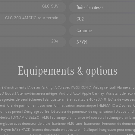
GLC SUV
Boîte de vitesse
GLC 200 4MATIC tout terrain
CO2
Garantie
204
N°VN
Equipements & options
biné d’instruments|Aide au Parking (APA) avec PARKTRONIC|Airbag central|Alarme antivo
 EQ Boost|Alterno-démarreur intégré|Android Auto|Apple CarPlay|Assistant de feux 
f|Baguettes de seuil éclairées|Banquette arrière rabattable 40/20/40|Boîte de vite
Ciel de pavillon en tissu noir|Climatisation automatique THERMATIC à 2 zones|Co
sion des pneus|Désiglage coffre|Détecteur de panneaux de signalisation|Dispositif d'a
lets|DYNAMIC SELECT AMG|Eclairage d’ambiance 64 couleurs|Eclairage d'ambiance 
-glaces avec détecteur de pluie|Extérieur AMG Line|Extincteur|Fonction de démarr
ur|Hayon EASY-PACK|Inserts décoratifs en structure métallique|Intégration pour smar