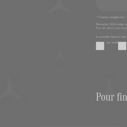
* Champs obligatoires *
Mercedes SAGA traite v
Pour en savoir plus et p
Je souhaite recevoir d
par email
Pour fi