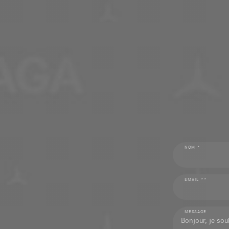
NOM *
EMAIL **
MESSAGE