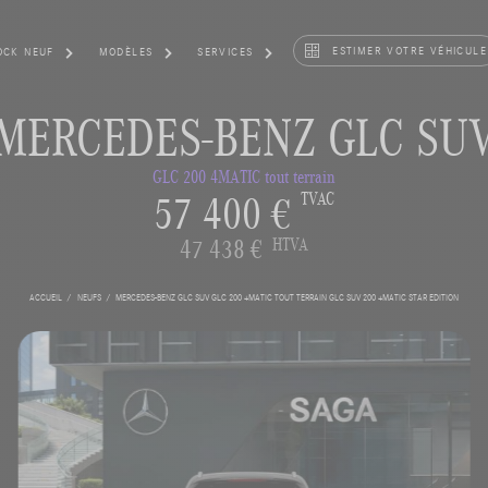
ESTIMER VOTRE VÉHICULE
OCK NEUF
MODÈLES
SERVICES
MERCEDES-BENZ GLC SU
GLC 200 4MATIC tout terrain
57 400 €
TVAC
47 438 €
HTVA
ACCUEIL
NEUFS
MERCEDES-BENZ GLC SUV GLC 200 4MATIC TOUT TERRAIN GLC SUV 200 4MATIC STAR EDITION