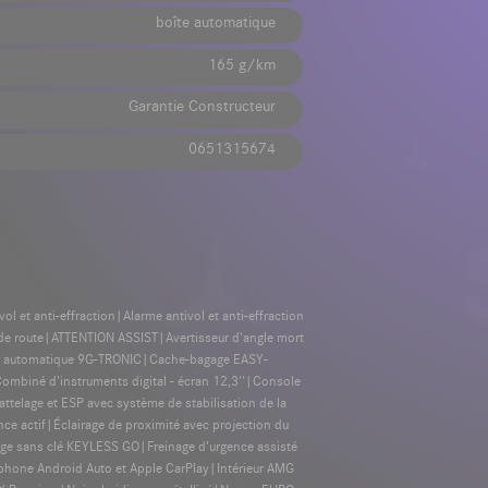
boîte automatique
165 g/km
Garantie Constructeur
0651315674
l et anti-effraction|Alarme antivol et anti-effraction
de route|ATTENTION ASSIST|Avertisseur d'angle mort
sses automatique 9G-TRONIC|Cache-bagage EASY-
mbiné d'instruments digital - écran 12,3''|Console
ttelage et ESP avec système de stabilisation de la
actif|Éclairage de proximité avec projection du
age sans clé KEYLESS GO|Freinage d’urgence assisté
tphone Android Auto et Apple CarPlay|Intérieur AMG