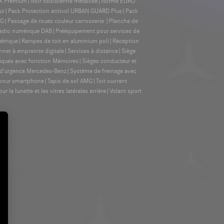
MBUX Premium|Noir obsidienne métallisé|Norme EURO
eur|Pack Protection antivol URBAN GUARD Plus|Pack
|Passage de roues couleur carrosserie |Planche de
 radio numérique DAB|Prééquipement pour services de
étrique|Rampes de toit en aluminium poli|Réception
nner à empreinte digitale|Services à distance|Siège
triques avec fonction Mémoires|Sièges conducteur et
l d'urgence Mercedes-Benz|Système de freinage avec
l pour smartphone|Tapis de sol AMG|Toit ouvrant
 lunette et les vitres latérales arrière|Volant sport