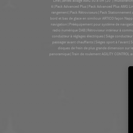
Line|Jantes alliage AMG 50.8 cm (20'') multibran
6|Pack Advanced Plus|Pack Advanced Plus AMG Line
rangement|Pack Rétroviseurs|Pack Stationnement a
bord et bas de glace en similicuir ARTICO façon Na
navigation|Prééquipement pour système de navigati
radio numérique DAB|Rétroviseur intérieur à commut
conducteur à réglages électriques|Siège conducteur
passager avant chauffants|Sièges sport à l'avant|
disques de frein de plus grande dimension sur 
panoramique|Train de roulement AGILITY CONTROL avec 