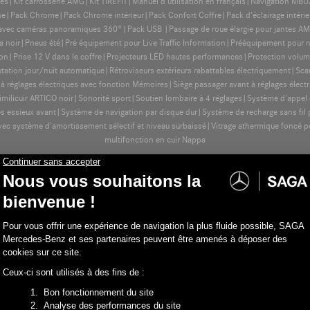
ches|Kit carrosserie AMG|Kit TIREFIT|Manuel d'utilisation en français|Navigation 
|Pack Chrome|Pack Chrome intérieur|Pack Confort Coffre|Pack d'éclairage intéri
vec caméras panoramiques 360°|Pack USB |Passage de roue élargie pour jantes AMG
ppa noir|Pneus été|Pré équipement pour Live Traffic Information|Prééquipement pour
on|Prise 12 V dans le coffre|Projecteurs LED hautes performances|Protection volum
ation jour/nuit automatique|Rétroviseurs extérieurs rabattables électriquement|Sca
 à réglages électriques avec fonction Mémoires|Siège passager avant à réglages élec
Similicuir ARTICO noir|Sonorité sport|Soutien lombaire à 4 réglages|Système d'appe
les essieux avant|Système de navigation par disque dur|Système de recharge sans fi
système d'amortissement sélectif et niveau surbaissé|Vitrage athermique foncé pour la
multifonction en cuir Nappa