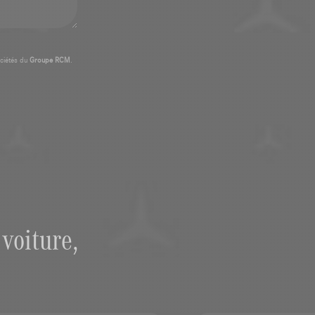
ciétés du
Groupe RCM
.
voiture,