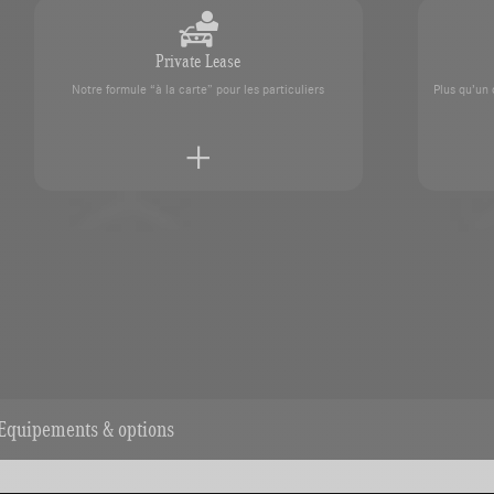
Private Lease
Notre formule “à la carte” pour les particuliers
Plus qu’un
Prendre rendez-vous
 nos experts
Contactez votre concession SAG
Equipements & options