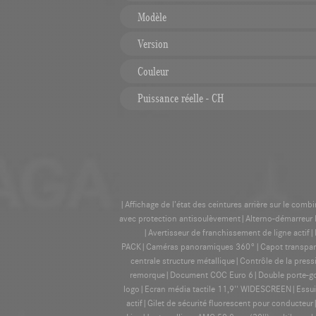
Modèle
Version
Couleur
Puissance réelle - CH
|Affichage de l’état des ceintures arrière sur le com
avec protection antisoulèvement|Alterno-démarreur
|Avertisseur de franchissement de ligne acti
PACK|Caméras panoramiques 360°|Capot transparent|
centrale structure métallique|Contrôle de la pres
remorque|Document COC Euro 6|Double porte-gobe
logo|Ecran média tactile 11,9'' WIDESCREEN|Essuie
actif|Gilet de sécurité fluorescent pour conducte