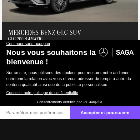
MERCEDES-BENZ GLC SUV
GLC 200 d 4MATIC
Diesel
141 g/km
60 400 €
TVAC
49 917 €
HTVA