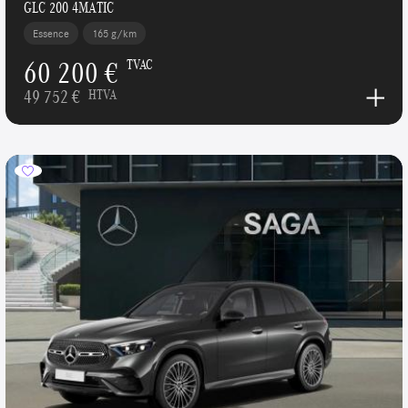
GLC 200 4MATIC
Essence
165 g/km
60 200 €
TVAC
49 752 €
HTVA